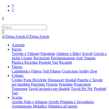
Azienda
Parchi
Torrette e Villaggi
Palestrine
Altalene e Bilici
Scivoli
Giochi a
molla
Giostre
Recinzioni
Pavimentazione Anti Trauma
Plastica Riciclata
Prodotti Vari
Ricambi
Fitness
Calisthenics
Fitness
Soft Fitness
Ciclocross
Agility Dog
Urbano
Cestini
Porta Biciclette
Dissuasori Stradali
Panche e Tavole
per bambini
Panchine
Fiorerie
Pensiline
Posacenere
Transenne
Tavoli inclusivi per disabili
Tavoli Pic Nic
Prodotti
Vari
Scuola
Arredo Nido e Infanzia
Arredo Primaria e Secondaria
Arredamento Metallico
Didattica all’aperto