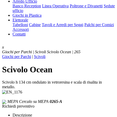
Arredo Ufficio
Banco Reception
Linea Operativa
Poltrone e Divanetti
Sedute
ufficio
Giochi in Plastica
Elettorale
Tabelloni
Cabine
Tavoli e Arredi per Seggi
Palchi per Comizi
Accessori
Contatti
x
Giochi per Parchi | Scivoli
Scivolo Ocean | 265
Giochi per Parchi
|
Scivoli
Scivolo Ocean
Scivolo h 134 cm ondulato in vetroresina e scala di risalita in
metallo.
MEPA
Cercalo su MEPA
0265-A
Richiedi preventivo
Descrizione