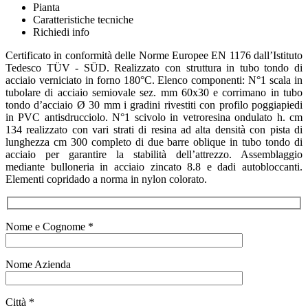
Pianta
Caratteristiche tecniche
Richiedi info
Certificato in conformità delle Norme Europee EN 1176 dall’Istituto
Tedesco TÜV - SÜD. Realizzato con struttura in tubo tondo di
acciaio verniciato in forno 180°C. Elenco componenti: N°1 scala in
tubolare di acciaio semiovale sez. mm 60x30 e corrimano in tubo
tondo d’acciaio Ø 30 mm i gradini rivestiti con profilo poggiapiedi
in PVC antisdrucciolo. N°1 scivolo in vetroresina ondulato h. cm
134 realizzato con vari strati di resina ad alta densità con pista di
lunghezza cm 300 completo di due barre oblique in tubo tondo di
acciaio per garantire la stabilità dell’attrezzo. Assemblaggio
mediante bulloneria in acciaio zincato 8.8 e dadi autobloccanti.
Elementi copridado a norma in nylon colorato.
Nome e Cognome *
Nome Azienda
Città *