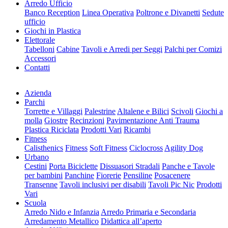
Arredo Ufficio
Banco Reception
Linea Operativa
Poltrone e Divanetti
Sedute
ufficio
Giochi in Plastica
Elettorale
Tabelloni
Cabine
Tavoli e Arredi per Seggi
Palchi per Comizi
Accessori
Contatti
Azienda
Parchi
Torrette e Villaggi
Palestrine
Altalene e Bilici
Scivoli
Giochi a
molla
Giostre
Recinzioni
Pavimentazione Anti Trauma
Plastica Riciclata
Prodotti Vari
Ricambi
Fitness
Calisthenics
Fitness
Soft Fitness
Ciclocross
Agility Dog
Urbano
Cestini
Porta Biciclette
Dissuasori Stradali
Panche e Tavole
per bambini
Panchine
Fiorerie
Pensiline
Posacenere
Transenne
Tavoli inclusivi per disabili
Tavoli Pic Nic
Prodotti
Vari
Scuola
Arredo Nido e Infanzia
Arredo Primaria e Secondaria
Arredamento Metallico
Didattica all’aperto