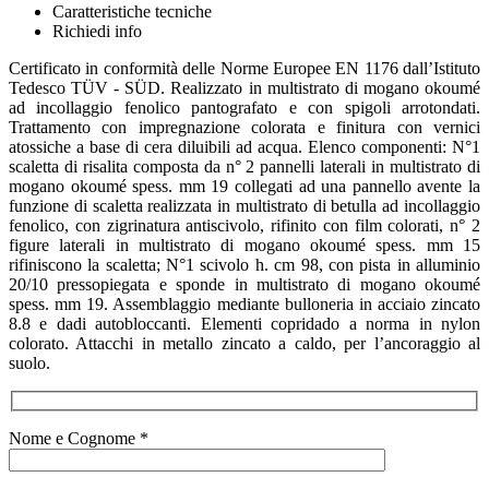
Caratteristiche tecniche
Richiedi info
Certificato in conformità delle Norme Europee EN 1176 dall’Istituto
Tedesco TÜV - SÜD. Realizzato in multistrato di mogano okoumé
ad incollaggio fenolico pantografato e con spigoli arrotondati.
Trattamento con impregnazione colorata e finitura con vernici
atossiche a base di cera diluibili ad acqua. Elenco componenti: N°1
scaletta di risalita composta da n° 2 pannelli laterali in multistrato di
mogano okoumé spess. mm 19 collegati ad una pannello avente la
funzione di scaletta realizzata in multistrato di betulla ad incollaggio
fenolico, con zigrinatura antiscivolo, rifinito con film colorati, n° 2
figure laterali in multistrato di mogano okoumé spess. mm 15
rifiniscono la scaletta; N°1 scivolo h. cm 98, con pista in alluminio
20/10 pressopiegata e sponde in multistrato di mogano okoumé
spess. mm 19. Assemblaggio mediante bulloneria in acciaio zincato
8.8 e dadi autobloccanti. Elementi copridado a norma in nylon
colorato. Attacchi in metallo zincato a caldo, per l’ancoraggio al
suolo.
Nome e Cognome *