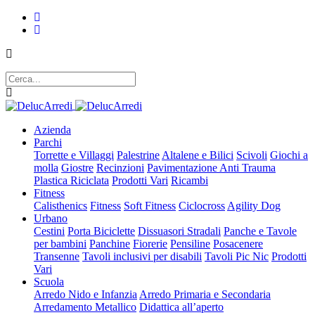
Azienda
Parchi
Torrette e Villaggi
Palestrine
Altalene e Bilici
Scivoli
Giochi a
molla
Giostre
Recinzioni
Pavimentazione Anti Trauma
Plastica Riciclata
Prodotti Vari
Ricambi
Fitness
Calisthenics
Fitness
Soft Fitness
Ciclocross
Agility Dog
Urbano
Cestini
Porta Biciclette
Dissuasori Stradali
Panche e Tavole
per bambini
Panchine
Fiorerie
Pensiline
Posacenere
Transenne
Tavoli inclusivi per disabili
Tavoli Pic Nic
Prodotti
Vari
Scuola
Arredo Nido e Infanzia
Arredo Primaria e Secondaria
Arredamento Metallico
Didattica all’aperto