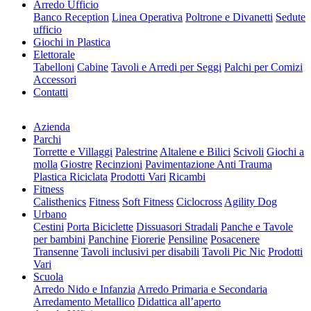
Arredo Ufficio
Banco Reception
Linea Operativa
Poltrone e Divanetti
Sedute
ufficio
Giochi in Plastica
Elettorale
Tabelloni
Cabine
Tavoli e Arredi per Seggi
Palchi per Comizi
Accessori
Contatti
Azienda
Parchi
Torrette e Villaggi
Palestrine
Altalene e Bilici
Scivoli
Giochi a
molla
Giostre
Recinzioni
Pavimentazione Anti Trauma
Plastica Riciclata
Prodotti Vari
Ricambi
Fitness
Calisthenics
Fitness
Soft Fitness
Ciclocross
Agility Dog
Urbano
Cestini
Porta Biciclette
Dissuasori Stradali
Panche e Tavole
per bambini
Panchine
Fiorerie
Pensiline
Posacenere
Transenne
Tavoli inclusivi per disabili
Tavoli Pic Nic
Prodotti
Vari
Scuola
Arredo Nido e Infanzia
Arredo Primaria e Secondaria
Arredamento Metallico
Didattica all’aperto