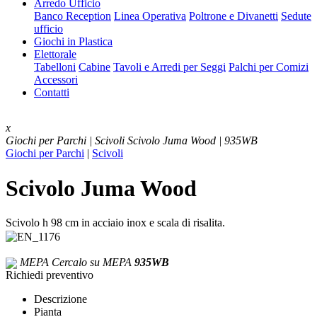
Arredo Ufficio
Banco Reception
Linea Operativa
Poltrone e Divanetti
Sedute
ufficio
Giochi in Plastica
Elettorale
Tabelloni
Cabine
Tavoli e Arredi per Seggi
Palchi per Comizi
Accessori
Contatti
x
Giochi per Parchi | Scivoli
Scivolo Juma Wood | 935WB
Giochi per Parchi
|
Scivoli
Scivolo Juma Wood
Scivolo h 98 cm in acciaio inox e scala di risalita.
MEPA
Cercalo su MEPA
935WB
Richiedi preventivo
Descrizione
Pianta