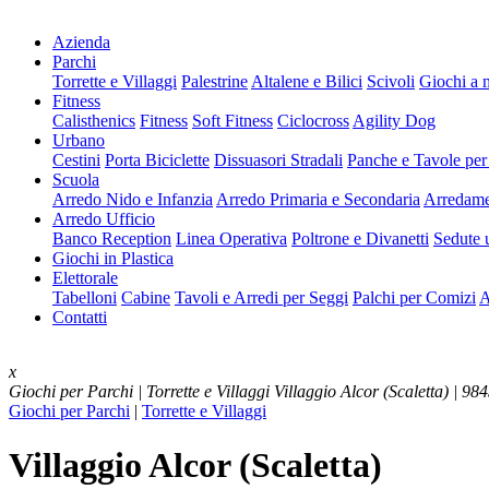
Azienda
Parchi
Torrette e Villaggi
Palestrine
Altalene e Bilici
Scivoli
Giochi a 
Fitness
Calisthenics
Fitness
Soft Fitness
Ciclocross
Agility Dog
Urbano
Cestini
Porta Biciclette
Dissuasori Stradali
Panche e Tavole per
Scuola
Arredo Nido e Infanzia
Arredo Primaria e Secondaria
Arredame
Arredo Ufficio
Banco Reception
Linea Operativa
Poltrone e Divanetti
Sedute u
Giochi in Plastica
Elettorale
Tabelloni
Cabine
Tavoli e Arredi per Seggi
Palchi per Comizi
A
Contatti
x
Giochi per Parchi | Torrette e Villaggi
Villaggio Alcor (Scaletta) | 9
Giochi per Parchi
|
Torrette e Villaggi
Villaggio Alcor (Scaletta)