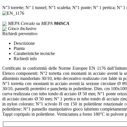
N°3 torrette; N° 1 tunnel; N°1 scaletta; N°1 ponte; N° 1 pertica; N° 
MEPA
Cercalo su MEPA
984SCA
Gioco Inclusivo
Richiedi preventivo
Descrizione
Pianta
Caratteristiche tecniche
Richiedi info
Certificato in conformità delle Norme Europee EN 1176 dall’Istituto
Elenco componenti: N°2 torretta con montanti in acciaio aventi la s
alluminio mandorlato 30/10, tetto decorativo realizzato con falde in po
N°1 torretta con montanti in acciaio aventi la sezione circolare Ø 
30/10, pannelli protettivi e panchetta in polietilene. Dim. cm 100x100x
curva realizzata con tubo tondo di acciaio Ø 50 mm; N°1 ponte orizz
di acciaio zincato Ø 50 mm; N° 1 pertica in tubo tondo di acciaio zin
in nylon colorato; N°1 scivolo H cm 150 in polietilene rotazionale co
polietilene; N°1 pannello manipolativo gioco labirinto completamente
Tappi copripalo in polietilene. Verniciatura a forno 180°C in polvere po