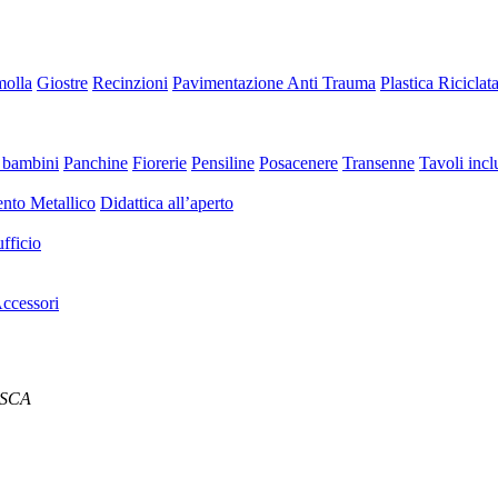
molla
Giostre
Recinzioni
Pavimentazione Anti Trauma
Plastica Riciclat
 bambini
Panchine
Fiorerie
Pensiline
Posacenere
Transenne
Tavoli inclu
nto Metallico
Didattica all’aperto
fficio
ccessori
84SCA