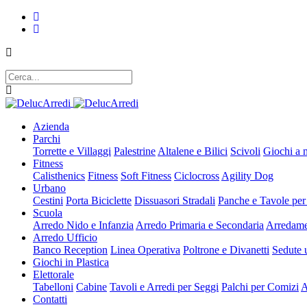
Azienda
Parchi
Torrette e Villaggi
Palestrine
Altalene e Bilici
Scivoli
Giochi a 
Fitness
Calisthenics
Fitness
Soft Fitness
Ciclocross
Agility Dog
Urbano
Cestini
Porta Biciclette
Dissuasori Stradali
Panche e Tavole per
Scuola
Arredo Nido e Infanzia
Arredo Primaria e Secondaria
Arredame
Arredo Ufficio
Banco Reception
Linea Operativa
Poltrone e Divanetti
Sedute u
Giochi in Plastica
Elettorale
Tabelloni
Cabine
Tavoli e Arredi per Seggi
Palchi per Comizi
A
Contatti