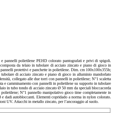
 pannelli polietilene PEHD colorato pantografati e privi di spigoli.
omposta da telaio in tubolare di acciaio zincato e piano di gioco in
o, pannelli protettivi e panchette in polietilene. Dim. cm 100x100x355h;
tubolare di acciaio zincato e piano di gioco in alluminio mandorlato
sità, collegato alle due torri con pannelli in polietilene; N°1 scaletta
a e camminamento con pannelli in polietilene su supporto in tubolare
elaio in tubo tondo di acciaio zincato Ø 50 mm da speciali bloccacorda
 in polietilene; N°1 pannello manipolativo gioco time completamente in
8 e dadi autobloccanti. Elementi copridado a norma in nylon colorato.
zioni UV. Attacchi in metallo zincato, per l’ancoraggio al suolo.