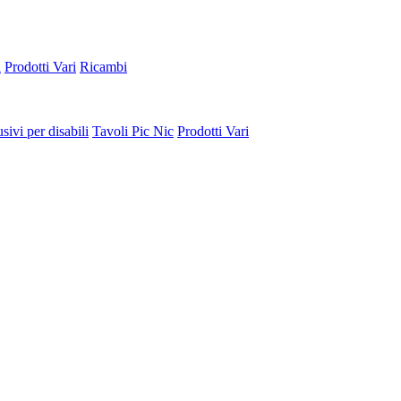
a
Prodotti Vari
Ricambi
sivi per disabili
Tavoli Pic Nic
Prodotti Vari