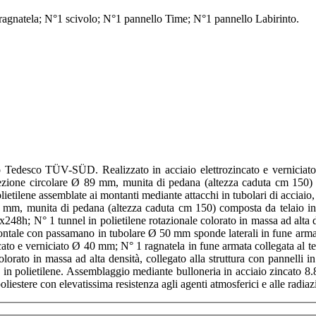
1 ragnatela; N°1 scivolo; N°1 pannello Time; N°1 pannello Labirinto.
 Tedesco TÜV-SÜD. Realizzato in acciaio elettrozincato e verniciato e
ezione circolare Ø 89 mm, munita di pedana (altezza caduta cm 150) c
lietilene assemblate ai montanti mediante attacchi in tubolari di acciai
89 mm, munita di pedana (altezza caduta cm 150) composta da telaio in 
248h; N° 1 tunnel in polietilene rotazionale colorato in massa ad alta den
ontale con passamano in tubolare Ø 50 mm sponde laterali in fune armat
cato e verniciato Ø 40 mm; N° 1 ragnatela in fune armata collegata al t
lorato in massa ad alta densità, collegato alla struttura con pannelli
 in polietilene. Assemblaggio mediante bulloneria in acciaio zincato 8.
liestere con elevatissima resistenza agli agenti atmosferici e alle radia