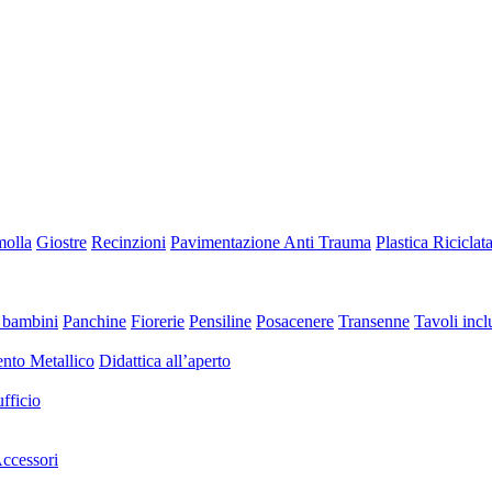
molla
Giostre
Recinzioni
Pavimentazione Anti Trauma
Plastica Riciclat
 bambini
Panchine
Fiorerie
Pensiline
Posacenere
Transenne
Tavoli inclu
nto Metallico
Didattica all’aperto
fficio
ccessori