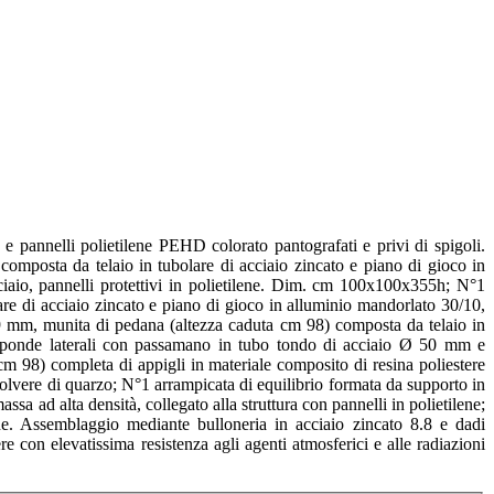
 pannelli polietilene PEHD colorato pantografati e privi di spigoli.
omposta da telaio in tubolare di acciaio zincato e piano di gioco in
cciaio, pannelli protettivi in polietilene. Dim. cm 100x100x355h; N°1
re di acciaio zincato e piano di gioco in alluminio mandorlato 30/10,
89 mm, munita di pedana (altezza caduta cm 98) composta da telaio in
sponde laterali con passamano in tubo tondo di acciaio Ø 50 mm e
 cm 98) completa di appigli in materiale composito di resina poliestere
 polvere di quarzo; N°1 arrampicata di equilibrio formata da supporto in
a ad alta densità, collegato alla struttura con pannelli in polietilene;
e. Assemblaggio mediante bulloneria in acciaio zincato 8.8 e dadi
 con elevatissima resistenza agli agenti atmosferici e alle radiazioni