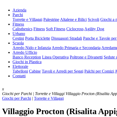
Azienda
Parchi
Torrette e Villaggi
Palestrine
Altalene e Bilici
Scivoli
Giochi a 
Fitness
Calisthenics
Fitness
Soft Fitness
Ciclocross
Agility Dog
Urbano
Cestini
Porta Biciclette
Dissuasori Stradali
Panche e Tavole per
Scuola
Arredo Nido e Infanzia
Arredo Primaria e Secondaria
Arredame
Arredo Ufficio
Banco Reception
Linea Operativa
Poltrone e Divanetti
Sedute u
Giochi in Plastica
Elettorale
Tabelloni
Cabine
Tavoli e Arredi per Seggi
Palchi per Comizi
A
Contatti
x
Giochi per Parchi | Torrette e Villaggi
Villaggio Procton (Risalita App
Giochi per Parchi
|
Torrette e Villaggi
Villaggio Procton (Risalita Appi