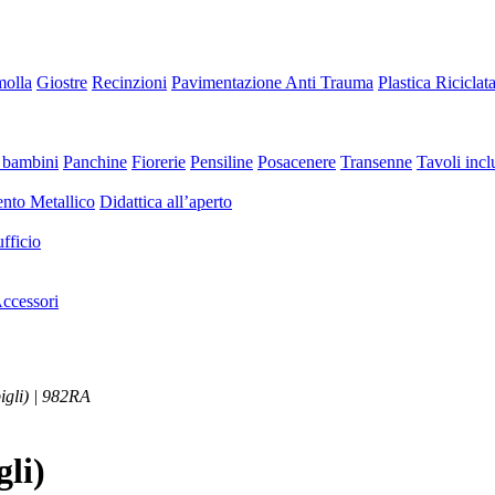
molla
Giostre
Recinzioni
Pavimentazione Anti Trauma
Plastica Riciclat
 bambini
Panchine
Fiorerie
Pensiline
Posacenere
Transenne
Tavoli inclu
nto Metallico
Didattica all’aperto
fficio
ccessori
igli) | 982RA
gli)