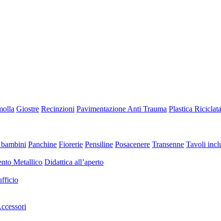
molla
Giostre
Recinzioni
Pavimentazione Anti Trauma
Plastica Riciclat
 bambini
Panchine
Fiorerie
Pensiline
Posacenere
Transenne
Tavoli inclu
nto Metallico
Didattica all’aperto
fficio
ccessori