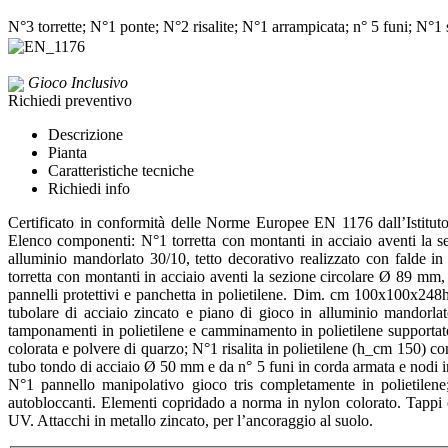
N°3 torrette; N°1 ponte; N°2 risalite; N°1 arrampicata; n° 5 funi; N°1
Gioco Inclusivo
Richiedi preventivo
Descrizione
Pianta
Caratteristiche tecniche
Richiedi info
Certificato in conformità delle Norme Europee EN 1176 dall’Istituto
Elenco componenti: N°1 torretta con montanti in acciaio aventi la s
alluminio mandorlato 30/10, tetto decorativo realizzato con falde in
torretta con montanti in acciaio aventi la sezione circolare Ø 89 mm
pannelli protettivi e panchetta in polietilene. Dim. cm 100x100x248
tubolare di acciaio zincato e piano di gioco in alluminio mando
tamponamenti in polietilene e camminamento in polietilene supportato d
colorata e polvere di quarzo; N°1 risalita in polietilene (h_cm 150) co
tubo tondo di acciaio Ø 50 mm e da n° 5 funi in corda armata e nodi in 
N°1 pannello manipolativo gioco tris completamente in polietilen
autobloccanti. Elementi copridado a norma in nylon colorato. Tappi co
UV. Attacchi in metallo zincato, per l’ancoraggio al suolo.