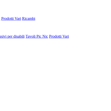
a
Prodotti Vari
Ricambi
sivi per disabili
Tavoli Pic Nic
Prodotti Vari