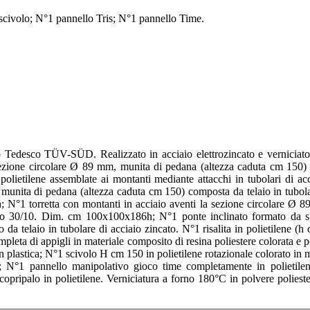
 scivolo; N°1 pannello Tris; N°1 pannello Time.
 Tedesco TÜV-SÜD. Realizzato in acciaio elettrozincato e verniciato e
ezione circolare Ø 89 mm, munita di pedana (altezza caduta cm 150) c
 polietilene assemblate ai montanti mediante attacchi in tubolari di a
, munita di pedana (altezza caduta cm 150) composta da telaio in tubola
h; N°1 torretta con montanti in acciaio aventi la sezione circolare Ø 
rlato 30/10. Dim. cm 100x100x186h; N°1 ponte inclinato formato da 
a telaio in tubolare di acciaio zincato. N°1 risalita in polietilene (h
mpleta di appigli in materiale composito di resina poliestere colorata e
plastica; N°1 scivolo H cm 150 in polietilene rotazionale colorato in mass
e; N°1 pannello manipolativo gioco time completamente in polietilen
pripalo in polietilene. Verniciatura a forno 180°C in polvere poliestere