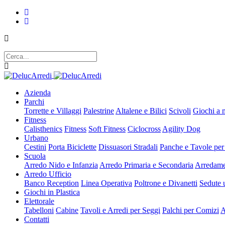
Azienda
Parchi
Torrette e Villaggi
Palestrine
Altalene e Bilici
Scivoli
Giochi a 
Fitness
Calisthenics
Fitness
Soft Fitness
Ciclocross
Agility Dog
Urbano
Cestini
Porta Biciclette
Dissuasori Stradali
Panche e Tavole per
Scuola
Arredo Nido e Infanzia
Arredo Primaria e Secondaria
Arredame
Arredo Ufficio
Banco Reception
Linea Operativa
Poltrone e Divanetti
Sedute u
Giochi in Plastica
Elettorale
Tabelloni
Cabine
Tavoli e Arredi per Seggi
Palchi per Comizi
A
Contatti