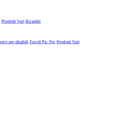
a
Prodotti Vari
Ricambi
sivi per disabili
Tavoli Pic Nic
Prodotti Vari