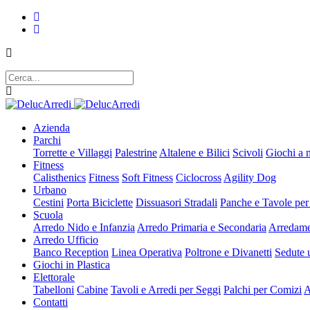
Azienda
Parchi
Torrette e Villaggi
Palestrine
Altalene e Bilici
Scivoli
Giochi a 
Fitness
Calisthenics
Fitness
Soft Fitness
Ciclocross
Agility Dog
Urbano
Cestini
Porta Biciclette
Dissuasori Stradali
Panche e Tavole per
Scuola
Arredo Nido e Infanzia
Arredo Primaria e Secondaria
Arredame
Arredo Ufficio
Banco Reception
Linea Operativa
Poltrone e Divanetti
Sedute u
Giochi in Plastica
Elettorale
Tabelloni
Cabine
Tavoli e Arredi per Seggi
Palchi per Comizi
A
Contatti