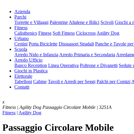
Azienda
Parchi
Torrette e Villaggi
Palestrine
Altalene e Bilici
Scivoli
Giochi a 
Fitness
Calisthenics
Fitness
Soft Fitness
Ciclocross
Agility Dog
Urbano
Cestini
Porta Biciclette
Dissuasori Stradali
Panche e Tavole per
Scuola
Arredo Nido e Infanzia
Arredo Primaria e Secondaria
Arredame
Arredo Ufficio
Banco Reception
Linea Operativa
Poltrone e Divanetti
Sedute u
Giochi in Plastica
Elettorale
Tabelloni
Cabine
Tavoli e Arredi per Seggi
Palchi per Comizi
A
Contatti
x
Fitness | Agility Dog
Passaggio Circolare Mobile | 3251A
Fitness
|
Agility Dog
Passaggio Circolare Mobile