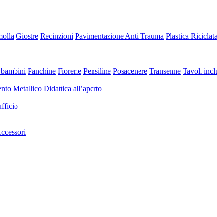
molla
Giostre
Recinzioni
Pavimentazione Anti Trauma
Plastica Riciclat
 bambini
Panchine
Fiorerie
Pensiline
Posacenere
Transenne
Tavoli inclu
nto Metallico
Didattica all’aperto
fficio
ccessori