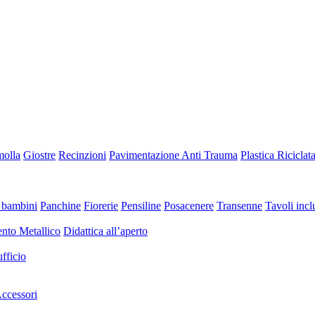
molla
Giostre
Recinzioni
Pavimentazione Anti Trauma
Plastica Riciclat
 bambini
Panchine
Fiorerie
Pensiline
Posacenere
Transenne
Tavoli inclu
nto Metallico
Didattica all’aperto
fficio
ccessori