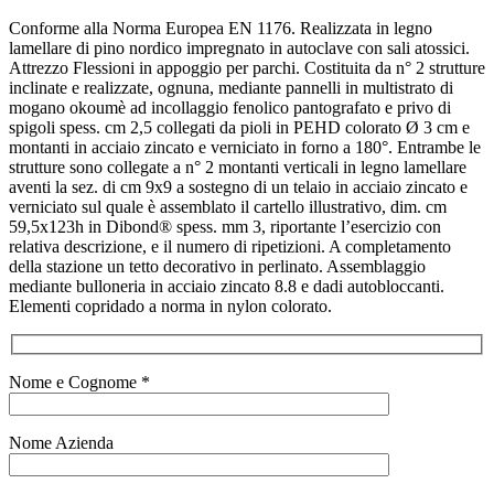
Conforme alla Norma Europea EN 1176. Realizzata in legno
lamellare di pino nordico impregnato in autoclave con sali atossici.
Attrezzo Flessioni in appoggio per parchi. Costituita da n° 2 strutture
inclinate e realizzate, ognuna, mediante pannelli in multistrato di
mogano okoumè ad incollaggio fenolico pantografato e privo di
spigoli spess. cm 2,5 collegati da pioli in PEHD colorato Ø 3 cm e
montanti in acciaio zincato e verniciato in forno a 180°. Entrambe le
strutture sono collegate a n° 2 montanti verticali in legno lamellare
aventi la sez. di cm 9x9 a sostegno di un telaio in acciaio zincato e
verniciato sul quale è assemblato il cartello illustrativo, dim. cm
59,5x123h in Dibond® spess. mm 3, riportante l’esercizio con
relativa descrizione, e il numero di ripetizioni. A completamento
della stazione un tetto decorativo in perlinato. Assemblaggio
mediante bulloneria in acciaio zincato 8.8 e dadi autobloccanti.
Elementi copridado a norma in nylon colorato.
Nome e Cognome *
Nome Azienda