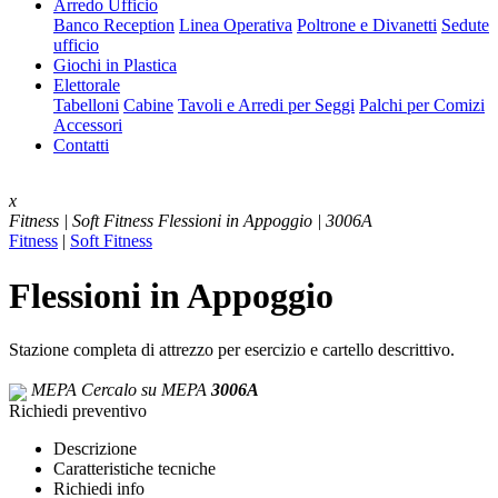
Arredo Ufficio
Banco Reception
Linea Operativa
Poltrone e Divanetti
Sedute
ufficio
Giochi in Plastica
Elettorale
Tabelloni
Cabine
Tavoli e Arredi per Seggi
Palchi per Comizi
Accessori
Contatti
x
Fitness | Soft Fitness
Flessioni in Appoggio | 3006A
Fitness
|
Soft Fitness
Flessioni in Appoggio
Stazione completa di attrezzo per esercizio e cartello descrittivo.
MEPA
Cercalo su MEPA
3006A
Richiedi preventivo
Descrizione
Caratteristiche tecniche
Richiedi info