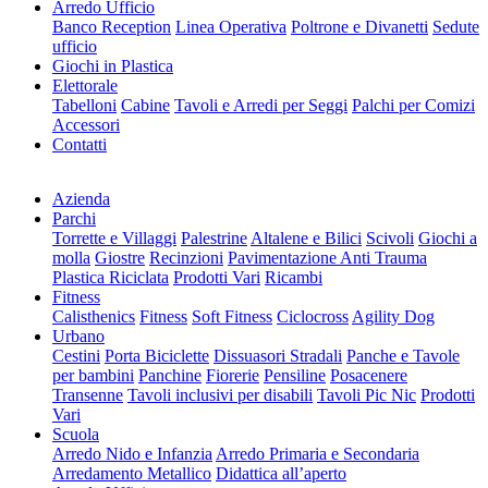
Arredo Ufficio
Banco Reception
Linea Operativa
Poltrone e Divanetti
Sedute
ufficio
Giochi in Plastica
Elettorale
Tabelloni
Cabine
Tavoli e Arredi per Seggi
Palchi per Comizi
Accessori
Contatti
Azienda
Parchi
Torrette e Villaggi
Palestrine
Altalene e Bilici
Scivoli
Giochi a
molla
Giostre
Recinzioni
Pavimentazione Anti Trauma
Plastica Riciclata
Prodotti Vari
Ricambi
Fitness
Calisthenics
Fitness
Soft Fitness
Ciclocross
Agility Dog
Urbano
Cestini
Porta Biciclette
Dissuasori Stradali
Panche e Tavole
per bambini
Panchine
Fiorerie
Pensiline
Posacenere
Transenne
Tavoli inclusivi per disabili
Tavoli Pic Nic
Prodotti
Vari
Scuola
Arredo Nido e Infanzia
Arredo Primaria e Secondaria
Arredamento Metallico
Didattica all’aperto