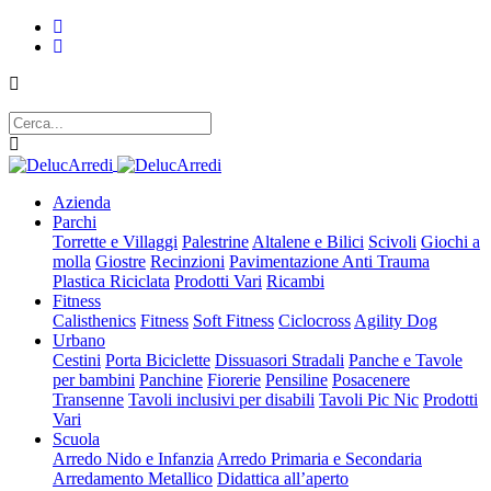
Azienda
Parchi
Torrette e Villaggi
Palestrine
Altalene e Bilici
Scivoli
Giochi a
molla
Giostre
Recinzioni
Pavimentazione Anti Trauma
Plastica Riciclata
Prodotti Vari
Ricambi
Fitness
Calisthenics
Fitness
Soft Fitness
Ciclocross
Agility Dog
Urbano
Cestini
Porta Biciclette
Dissuasori Stradali
Panche e Tavole
per bambini
Panchine
Fiorerie
Pensiline
Posacenere
Transenne
Tavoli inclusivi per disabili
Tavoli Pic Nic
Prodotti
Vari
Scuola
Arredo Nido e Infanzia
Arredo Primaria e Secondaria
Arredamento Metallico
Didattica all’aperto