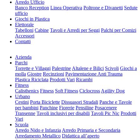
Arredo Ufficio
Banco Reception
Linea Operativa
Poltrone e Divanetti
Sedute
ufficio
Giochi in Plastica
Elettorale
Tabelloni
Cabine
Tavoli e Arredi per Seggi
Palchi per Comizi
Accessori
Contatti
Azienda
Parchi
Torrette e Villaggi
Palestrine
Altalene e Bilici
Scivoli
Giochi a
molla
Giostre
Recinzioni
Pavimentazione Anti Trauma
Plastica Riciclata
Prodotti Vari
Ricambi
Fitness
Calisthenics
Fitness
Soft Fitness
Ciclocross
Agility Dog
Urbano
Cestini
Porta Biciclette
Dissuasori Stradali
Panche e Tavole
per bambini
Panchine
Fiorerie
Pensiline
Posacenere
Transenne
Tavoli inclusivi per disabili
Tavoli Pic Nic
Prodotti
Vari
Scuola
Arredo Nido e Infanzia
Arredo Primaria e Secondaria
Arredamento Metallico
Didattica all’aperto