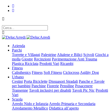
Azienda
Parchi
Torrette e Villaggi
Palestrine
Altalene e Bilici
Scivoli
Giochi a
molla
Giostre
Recinzioni
Pavimentazione Anti Trauma
Plastica Riciclata
Prodotti Vari
Ricambi
Fitness
Calisthenics
Fitness
Soft Fitness
Ciclocross
Agility Dog
Urbano
Cestini
Porta Biciclette
Dissuasori Stradali
Panche e Tavole
per bambini
Panchine
Fiorerie
Pensiline
Posacenere
Transenne
Tavoli inclusivi per disabili
Tavoli Pic Nic
Prodotti
Vari
Scuola
Arredo Nido e Infanzia
Arredo Primaria e Secondaria
Arredamento Metallico
Didattica all’aperto