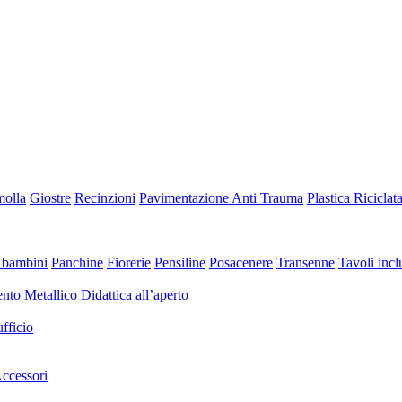
molla
Giostre
Recinzioni
Pavimentazione Anti Trauma
Plastica Riciclat
 bambini
Panchine
Fiorerie
Pensiline
Posacenere
Transenne
Tavoli inclu
nto Metallico
Didattica all’aperto
fficio
ccessori