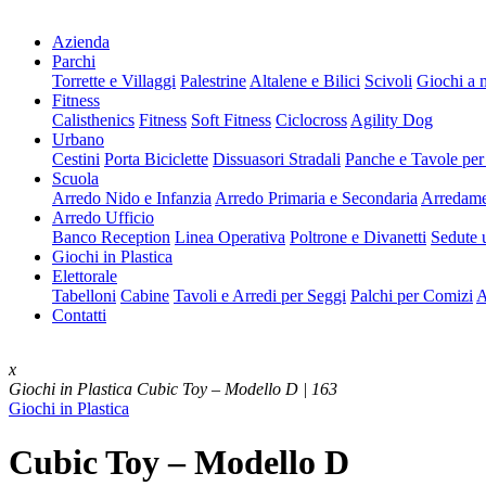
Azienda
Parchi
Torrette e Villaggi
Palestrine
Altalene e Bilici
Scivoli
Giochi a 
Fitness
Calisthenics
Fitness
Soft Fitness
Ciclocross
Agility Dog
Urbano
Cestini
Porta Biciclette
Dissuasori Stradali
Panche e Tavole per
Scuola
Arredo Nido e Infanzia
Arredo Primaria e Secondaria
Arredame
Arredo Ufficio
Banco Reception
Linea Operativa
Poltrone e Divanetti
Sedute u
Giochi in Plastica
Elettorale
Tabelloni
Cabine
Tavoli e Arredi per Seggi
Palchi per Comizi
A
Contatti
x
Giochi in Plastica
Cubic Toy – Modello D | 163
Giochi in Plastica
Cubic Toy – Modello D