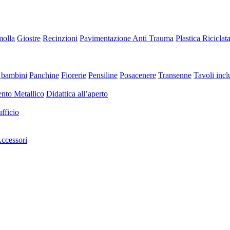
molla
Giostre
Recinzioni
Pavimentazione Anti Trauma
Plastica Riciclat
 bambini
Panchine
Fiorerie
Pensiline
Posacenere
Transenne
Tavoli inclu
nto Metallico
Didattica all’aperto
fficio
ccessori