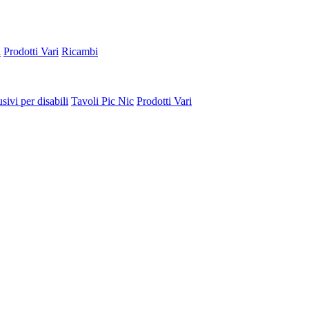
a
Prodotti Vari
Ricambi
sivi per disabili
Tavoli Pic Nic
Prodotti Vari