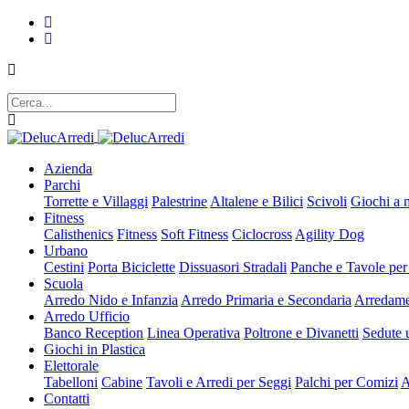
Azienda
Parchi
Torrette e Villaggi
Palestrine
Altalene e Bilici
Scivoli
Giochi a 
Fitness
Calisthenics
Fitness
Soft Fitness
Ciclocross
Agility Dog
Urbano
Cestini
Porta Biciclette
Dissuasori Stradali
Panche e Tavole per
Scuola
Arredo Nido e Infanzia
Arredo Primaria e Secondaria
Arredame
Arredo Ufficio
Banco Reception
Linea Operativa
Poltrone e Divanetti
Sedute u
Giochi in Plastica
Elettorale
Tabelloni
Cabine
Tavoli e Arredi per Seggi
Palchi per Comizi
A
Contatti