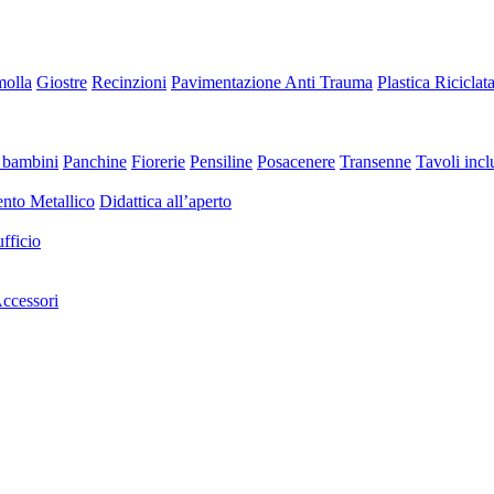
molla
Giostre
Recinzioni
Pavimentazione Anti Trauma
Plastica Riciclat
 bambini
Panchine
Fiorerie
Pensiline
Posacenere
Transenne
Tavoli inclu
nto Metallico
Didattica all’aperto
fficio
ccessori