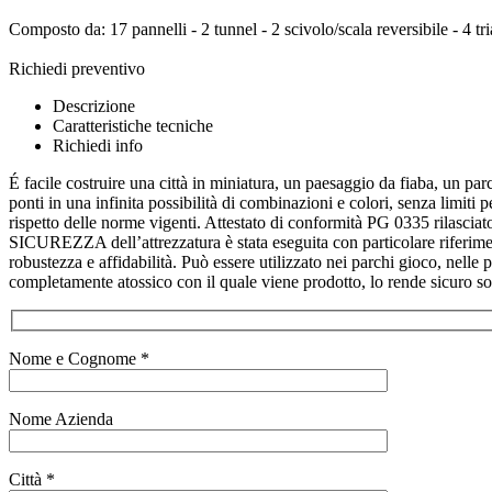
Composto da: 17 pannelli - 2 tunnel - 2 scivolo/scala reversibile - 4 tr
Richiedi preventivo
Descrizione
Caratteristiche tecniche
Richiedi info
É facile costruire una città in miniatura, un paesaggio da fiaba, un par
ponti in una infinita possibilità di combinazioni e colori, senza limit
rispetto delle norme vigenti. Attestato di conformità PG 0335 rilascia
SICUREZZA dell’attrezzatura è stata eseguita con particolare riferiment
robustezza e affidabilità. Può essere utilizzato nei parchi gioco, nelle p
completamente atossico con il quale viene prodotto, lo rende sicuro sotto
Nome e Cognome *
Nome Azienda
Città *