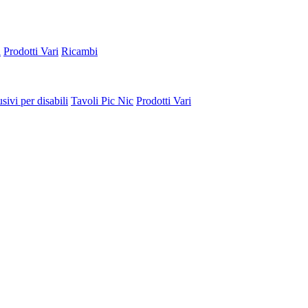
a
Prodotti Vari
Ricambi
sivi per disabili
Tavoli Pic Nic
Prodotti Vari