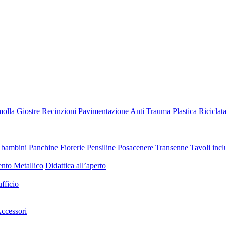
molla
Giostre
Recinzioni
Pavimentazione Anti Trauma
Plastica Riciclat
 bambini
Panchine
Fiorerie
Pensiline
Posacenere
Transenne
Tavoli inclu
nto Metallico
Didattica all’aperto
fficio
ccessori