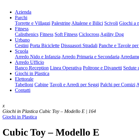
Azienda
Parchi
Torrette e Villaggi
Palestrine
Altalene e Bilici
Scivoli
Giochi a 
Fitness
Calisthenics
Fitness
Soft Fitness
Ciclocross
Agility Dog
Urbano
Cestini
Porta Biciclette
Dissuasori Stradali
Panche e Tavole per
Scuola
Arredo Nido e Infanzia
Arredo Primaria e Secondaria
Arredame
Arredo Ufficio
Banco Reception
Linea Operativa
Poltrone e Divanetti
Sedute u
Giochi in Plastica
Elettorale
Tabelloni
Cabine
Tavoli e Arredi per Seggi
Palchi per Comizi
A
Contatti
x
Giochi in Plastica
Cubic Toy – Modello E | 164
Giochi in Plastica
Cubic Toy – Modello E