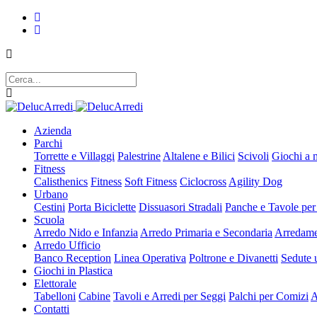
Azienda
Parchi
Torrette e Villaggi
Palestrine
Altalene e Bilici
Scivoli
Giochi a 
Fitness
Calisthenics
Fitness
Soft Fitness
Ciclocross
Agility Dog
Urbano
Cestini
Porta Biciclette
Dissuasori Stradali
Panche e Tavole per
Scuola
Arredo Nido e Infanzia
Arredo Primaria e Secondaria
Arredame
Arredo Ufficio
Banco Reception
Linea Operativa
Poltrone e Divanetti
Sedute u
Giochi in Plastica
Elettorale
Tabelloni
Cabine
Tavoli e Arredi per Seggi
Palchi per Comizi
A
Contatti