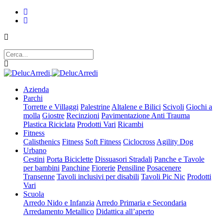
Azienda
Parchi
Torrette e Villaggi
Palestrine
Altalene e Bilici
Scivoli
Giochi a
molla
Giostre
Recinzioni
Pavimentazione Anti Trauma
Plastica Riciclata
Prodotti Vari
Ricambi
Fitness
Calisthenics
Fitness
Soft Fitness
Ciclocross
Agility Dog
Urbano
Cestini
Porta Biciclette
Dissuasori Stradali
Panche e Tavole
per bambini
Panchine
Fiorerie
Pensiline
Posacenere
Transenne
Tavoli inclusivi per disabili
Tavoli Pic Nic
Prodotti
Vari
Scuola
Arredo Nido e Infanzia
Arredo Primaria e Secondaria
Arredamento Metallico
Didattica all’aperto