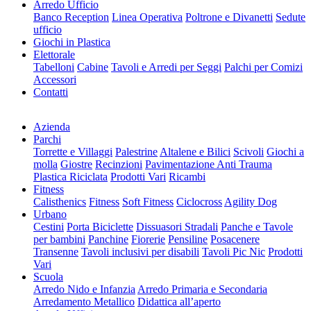
Arredo Ufficio
Banco Reception
Linea Operativa
Poltrone e Divanetti
Sedute
ufficio
Giochi in Plastica
Elettorale
Tabelloni
Cabine
Tavoli e Arredi per Seggi
Palchi per Comizi
Accessori
Contatti
Azienda
Parchi
Torrette e Villaggi
Palestrine
Altalene e Bilici
Scivoli
Giochi a
molla
Giostre
Recinzioni
Pavimentazione Anti Trauma
Plastica Riciclata
Prodotti Vari
Ricambi
Fitness
Calisthenics
Fitness
Soft Fitness
Ciclocross
Agility Dog
Urbano
Cestini
Porta Biciclette
Dissuasori Stradali
Panche e Tavole
per bambini
Panchine
Fiorerie
Pensiline
Posacenere
Transenne
Tavoli inclusivi per disabili
Tavoli Pic Nic
Prodotti
Vari
Scuola
Arredo Nido e Infanzia
Arredo Primaria e Secondaria
Arredamento Metallico
Didattica all’aperto