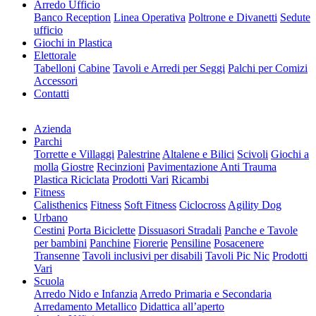
Arredo Ufficio
Banco Reception
Linea Operativa
Poltrone e Divanetti
Sedute
ufficio
Giochi in Plastica
Elettorale
Tabelloni
Cabine
Tavoli e Arredi per Seggi
Palchi per Comizi
Accessori
Contatti
Azienda
Parchi
Torrette e Villaggi
Palestrine
Altalene e Bilici
Scivoli
Giochi a
molla
Giostre
Recinzioni
Pavimentazione Anti Trauma
Plastica Riciclata
Prodotti Vari
Ricambi
Fitness
Calisthenics
Fitness
Soft Fitness
Ciclocross
Agility Dog
Urbano
Cestini
Porta Biciclette
Dissuasori Stradali
Panche e Tavole
per bambini
Panchine
Fiorerie
Pensiline
Posacenere
Transenne
Tavoli inclusivi per disabili
Tavoli Pic Nic
Prodotti
Vari
Scuola
Arredo Nido e Infanzia
Arredo Primaria e Secondaria
Arredamento Metallico
Didattica all’aperto