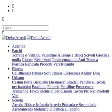
Azienda
Parchi
Torrette e Villaggi
Palestrine
Altalene e Bilici
Scivoli
Giochi a
molla
Giostre
Recinzioni
Pavimentazione Anti Trauma
Plastica Riciclata
Prodotti Vari
Ricambi
Fitness
Calisthenics
Fitness
Soft Fitness
Ciclocross
Agility Dog
Urbano
Cestini
Porta Biciclette
Dissuasori Stradali
Panche e Tavole
per bambini
Panchine
Fiorerie
Pensiline
Posacenere
Transenne
Tavoli inclusivi per disabili
Tavoli Pic Nic
Prodotti
Vari
Scuola
Arredo Nido e Infanzia
Arredo Primaria e Secondaria
Arredamento Metallico
Didattica all’aperto