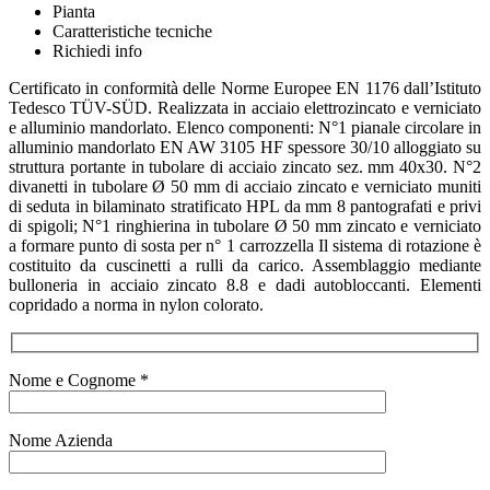
Pianta
Caratteristiche tecniche
Richiedi info
Certificato in conformità delle Norme Europee EN 1176 dall’Istituto
Tedesco TÜV-SÜD. Realizzata in acciaio elettrozincato e verniciato
e alluminio mandorlato. Elenco componenti: N°1 pianale circolare in
alluminio mandorlato EN AW 3105 HF spessore 30/10 alloggiato su
struttura portante in tubolare di acciaio zincato sez. mm 40x30. N°2
divanetti in tubolare Ø 50 mm di acciaio zincato e verniciato muniti
di seduta in bilaminato stratificato HPL da mm 8 pantografati e privi
di spigoli; N°1 ringhierina in tubolare Ø 50 mm zincato e verniciato
a formare punto di sosta per n° 1 carrozzella Il sistema di rotazione è
costituito da cuscinetti a rulli da carico. Assemblaggio mediante
bulloneria in acciaio zincato 8.8 e dadi autobloccanti. Elementi
copridado a norma in nylon colorato.
Nome e Cognome *
Nome Azienda