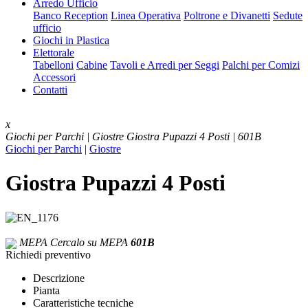
Arredo Ufficio
Banco Reception
Linea Operativa
Poltrone e Divanetti
Sedute
ufficio
Giochi in Plastica
Elettorale
Tabelloni
Cabine
Tavoli e Arredi per Seggi
Palchi per Comizi
Accessori
Contatti
x
Giochi per Parchi | Giostre
Giostra Pupazzi 4 Posti | 601B
Giochi per Parchi
|
Giostre
Giostra Pupazzi 4 Posti
MEPA
Cercalo su MEPA
601B
Richiedi preventivo
Descrizione
Pianta
Caratteristiche tecniche