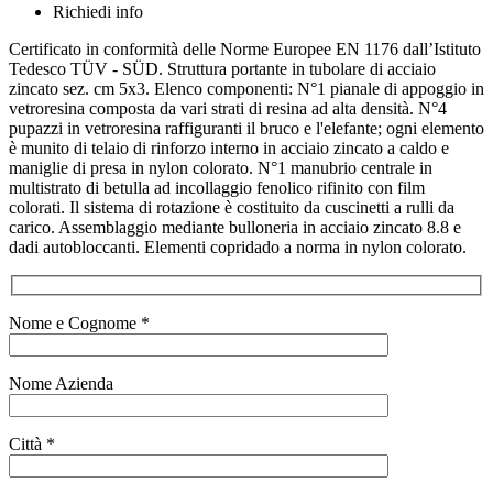
Richiedi info
Certificato in conformità delle Norme Europee EN 1176 dall’Istituto
Tedesco TÜV - SÜD. Struttura portante in tubolare di acciaio
zincato sez. cm 5x3. Elenco componenti: N°1 pianale di appoggio in
vetroresina composta da vari strati di resina ad alta densità. N°4
pupazzi in vetroresina raffiguranti il bruco e l'elefante; ogni elemento
è munito di telaio di rinforzo interno in acciaio zincato a caldo e
maniglie di presa in nylon colorato. N°1 manubrio centrale in
multistrato di betulla ad incollaggio fenolico rifinito con film
colorati. Il sistema di rotazione è costituito da cuscinetti a rulli da
carico. Assemblaggio mediante bulloneria in acciaio zincato 8.8 e
dadi autobloccanti. Elementi copridado a norma in nylon colorato.
Nome e Cognome *
Nome Azienda
Città *