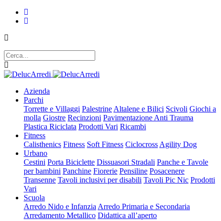
Azienda
Parchi
Torrette e Villaggi
Palestrine
Altalene e Bilici
Scivoli
Giochi a
molla
Giostre
Recinzioni
Pavimentazione Anti Trauma
Plastica Riciclata
Prodotti Vari
Ricambi
Fitness
Calisthenics
Fitness
Soft Fitness
Ciclocross
Agility Dog
Urbano
Cestini
Porta Biciclette
Dissuasori Stradali
Panche e Tavole
per bambini
Panchine
Fiorerie
Pensiline
Posacenere
Transenne
Tavoli inclusivi per disabili
Tavoli Pic Nic
Prodotti
Vari
Scuola
Arredo Nido e Infanzia
Arredo Primaria e Secondaria
Arredamento Metallico
Didattica all’aperto