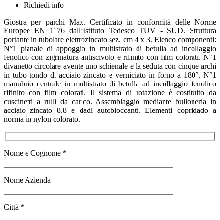
Richiedi info
Giostra per parchi Max. Certificato in conformità delle Norme
Europee EN 1176 dall’Istituto Tedesco TÜV - SÜD. Struttura
portante in tubolare elettrozincato sez. cm 4 x 3. Elenco componenti:
N°1 pianale di appoggio in multistrato di betulla ad incollaggio
fenolico con zigrinatura antiscivolo e rifinito con film colorati. N°1
divanetto circolare avente uno schienale e la seduta con cinque archi
in tubo tondo di acciaio zincato e verniciato in forno a 180°. N°1
manubrio centrale in multistrato di betulla ad incollaggio fenolico
rifinito con film colorati. Il sistema di rotazione è costituito da
cuscinetti a rulli da carico. Assemblaggio mediante bulloneria in
acciaio zincato 8.8 e dadi autobloccanti. Elementi copridado a
norma in nylon colorato.
Nome e Cognome *
Nome Azienda
Città *