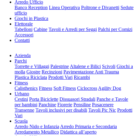
Arredo Ufficio
Banco Reception
Linea Operativa
Poltrone e Divanetti
Sedute
ufficio
Giochi in Plastica
Elettorale
Tabelloni
Cabine
Tavoli e Arredi per Seggi
Palchi per Comizi
Accessori
Contatti
Azienda
Parchi
Torrette e Villaggi
Palestrine
Altalene e Bilici
Scivoli
Giochi a
molla
Giostre
Recinzioni
Pavimentazione Anti Trauma
Plastica Riciclata
Prodotti Vari
Ricambi
Fitness
Calisthenics
Fitness
Soft Fitness
Ciclocross
Agility Dog
Urbano
Cestini
Porta Biciclette
Dissuasori Stradali
Panche e Tavole
per bambini
Panchine
Fiorerie
Pensiline
Posacenere
Transenne
Tavoli inclusivi per disabili
Tavoli Pic Nic
Prodotti
Vari
Scuola
Arredo Nido e Infanzia
Arredo Primaria e Secondaria
Arredamento Metallico
Didattica all’aperto