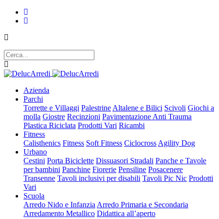
Azienda
Parchi
Torrette e Villaggi
Palestrine
Altalene e Bilici
Scivoli
Giochi a
molla
Giostre
Recinzioni
Pavimentazione Anti Trauma
Plastica Riciclata
Prodotti Vari
Ricambi
Fitness
Calisthenics
Fitness
Soft Fitness
Ciclocross
Agility Dog
Urbano
Cestini
Porta Biciclette
Dissuasori Stradali
Panche e Tavole
per bambini
Panchine
Fiorerie
Pensiline
Posacenere
Transenne
Tavoli inclusivi per disabili
Tavoli Pic Nic
Prodotti
Vari
Scuola
Arredo Nido e Infanzia
Arredo Primaria e Secondaria
Arredamento Metallico
Didattica all’aperto