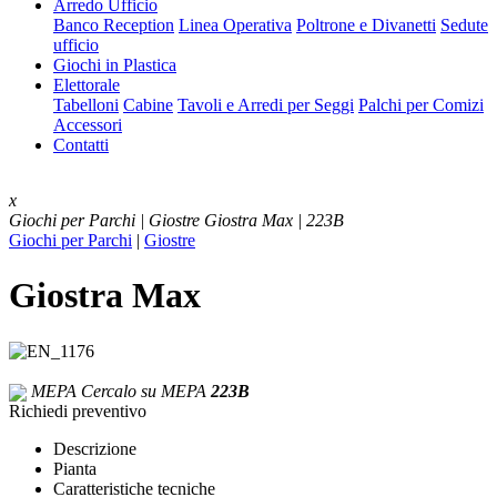
Arredo Ufficio
Banco Reception
Linea Operativa
Poltrone e Divanetti
Sedute
ufficio
Giochi in Plastica
Elettorale
Tabelloni
Cabine
Tavoli e Arredi per Seggi
Palchi per Comizi
Accessori
Contatti
x
Giochi per Parchi | Giostre
Giostra Max | 223B
Giochi per Parchi
|
Giostre
Giostra Max
MEPA
Cercalo su MEPA
223B
Richiedi preventivo
Descrizione
Pianta
Caratteristiche tecniche