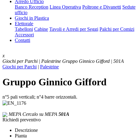
Arredo Ufficio
Banco Reception
Linea Operativa
Poltrone e Divanetti
Sedute
ufficio
Giochi in Plastica
Elettorale
Tabelloni
Cabine
Tavoli e Arredi per Seggi
Palchi per Comizi
Accessori
Contatti
x
Giochi per Parchi | Palestrine
Gruppo Ginnico Gifford | 501A
Giochi per Parchi
|
Palestrine
Gruppo Ginnico Gifford
n°5 pali verticali; n°4 barre orizzontali.
MEPA
Cercalo su MEPA
501A
Richiedi preventivo
Descrizione
Pianta