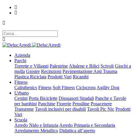
Azienda
Parchi
Torrette e Villaggi
Palestrine
Altalene e Bilici
Scivoli
Giochi a
molla
Giostre
Recinzioni
Pavimentazione Anti Trauma
Plastica Riciclata
Prodotti Vari
Ricambi
Fitness
Calisthenics
Fitness
Soft Fitness
Ciclocross
Agility Dog
Urbano
Cestini
Porta Biciclette
Dissuasori Stradali
Panche e Tavole
per bambini
Panchine
Fiorerie
Pensiline
Posacenere
Transenne
Tavoli inclusivi per disabili
Tavoli Pic Nic
Prodotti
Vari
Scuola
Arredo Nido e Infanzia
Arredo Primaria e Secondaria
Arredamento Metallico
Didattica all’aperto