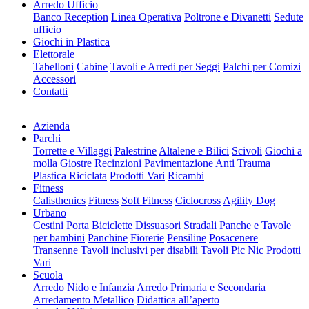
Arredo Ufficio
Banco Reception
Linea Operativa
Poltrone e Divanetti
Sedute
ufficio
Giochi in Plastica
Elettorale
Tabelloni
Cabine
Tavoli e Arredi per Seggi
Palchi per Comizi
Accessori
Contatti
Azienda
Parchi
Torrette e Villaggi
Palestrine
Altalene e Bilici
Scivoli
Giochi a
molla
Giostre
Recinzioni
Pavimentazione Anti Trauma
Plastica Riciclata
Prodotti Vari
Ricambi
Fitness
Calisthenics
Fitness
Soft Fitness
Ciclocross
Agility Dog
Urbano
Cestini
Porta Biciclette
Dissuasori Stradali
Panche e Tavole
per bambini
Panchine
Fiorerie
Pensiline
Posacenere
Transenne
Tavoli inclusivi per disabili
Tavoli Pic Nic
Prodotti
Vari
Scuola
Arredo Nido e Infanzia
Arredo Primaria e Secondaria
Arredamento Metallico
Didattica all’aperto