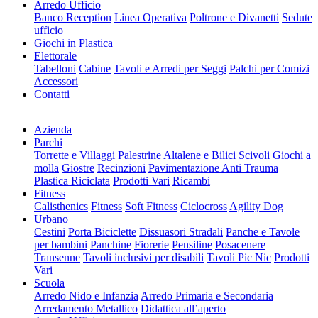
Arredo Ufficio
Banco Reception
Linea Operativa
Poltrone e Divanetti
Sedute
ufficio
Giochi in Plastica
Elettorale
Tabelloni
Cabine
Tavoli e Arredi per Seggi
Palchi per Comizi
Accessori
Contatti
Azienda
Parchi
Torrette e Villaggi
Palestrine
Altalene e Bilici
Scivoli
Giochi a
molla
Giostre
Recinzioni
Pavimentazione Anti Trauma
Plastica Riciclata
Prodotti Vari
Ricambi
Fitness
Calisthenics
Fitness
Soft Fitness
Ciclocross
Agility Dog
Urbano
Cestini
Porta Biciclette
Dissuasori Stradali
Panche e Tavole
per bambini
Panchine
Fiorerie
Pensiline
Posacenere
Transenne
Tavoli inclusivi per disabili
Tavoli Pic Nic
Prodotti
Vari
Scuola
Arredo Nido e Infanzia
Arredo Primaria e Secondaria
Arredamento Metallico
Didattica all’aperto