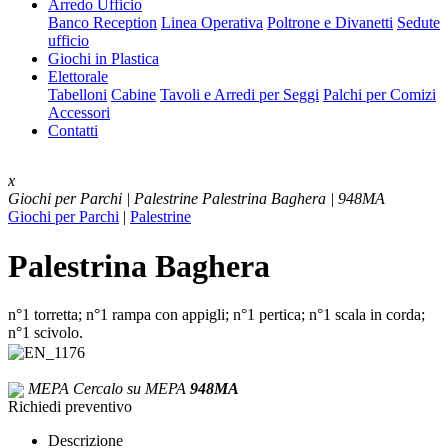
Arredo Ufficio
Banco Reception
Linea Operativa
Poltrone e Divanetti
Sedute
ufficio
Giochi in Plastica
Elettorale
Tabelloni
Cabine
Tavoli e Arredi per Seggi
Palchi per Comizi
Accessori
Contatti
x
Giochi per Parchi | Palestrine
Palestrina Baghera | 948MA
Giochi per Parchi
|
Palestrine
Palestrina Baghera
n°1 torretta; n°1 rampa con appigli; n°1 pertica; n°1 scala in corda;
n°1 scivolo.
MEPA
Cercalo su MEPA
948MA
Richiedi preventivo
Descrizione