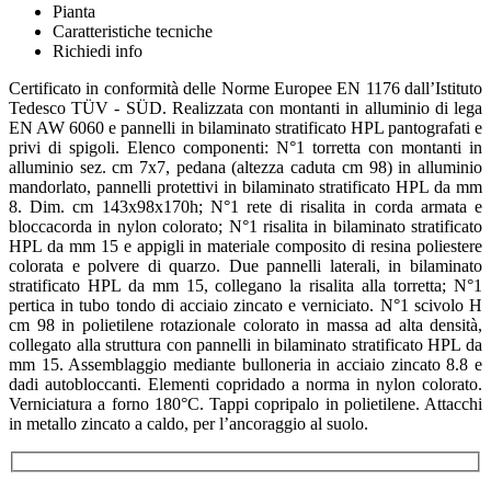
Pianta
Caratteristiche tecniche
Richiedi info
Certificato in conformità delle Norme Europee EN 1176 dall’Istituto
Tedesco TÜV - SÜD. Realizzata con montanti in alluminio di lega
EN AW 6060 e pannelli in bilaminato stratificato HPL pantografati e
privi di spigoli. Elenco componenti: N°1 torretta con montanti in
alluminio sez. cm 7x7, pedana (altezza caduta cm 98) in alluminio
mandorlato, pannelli protettivi in bilaminato stratificato HPL da mm
8. Dim. cm 143x98x170h; N°1 rete di risalita in corda armata e
bloccacorda in nylon colorato; N°1 risalita in bilaminato stratificato
HPL da mm 15 e appigli in materiale composito di resina poliestere
colorata e polvere di quarzo. Due pannelli laterali, in bilaminato
stratificato HPL da mm 15, collegano la risalita alla torretta; N°1
pertica in tubo tondo di acciaio zincato e verniciato. N°1 scivolo H
cm 98 in polietilene rotazionale colorato in massa ad alta densità,
collegato alla struttura con pannelli in bilaminato stratificato HPL da
mm 15. Assemblaggio mediante bulloneria in acciaio zincato 8.8 e
dadi autobloccanti. Elementi copridado a norma in nylon colorato.
Verniciatura a forno 180°C. Tappi copripalo in polietilene. Attacchi
in metallo zincato a caldo, per l’ancoraggio al suolo.