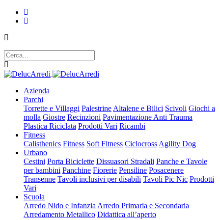
Azienda
Parchi
Torrette e Villaggi
Palestrine
Altalene e Bilici
Scivoli
Giochi a
molla
Giostre
Recinzioni
Pavimentazione Anti Trauma
Plastica Riciclata
Prodotti Vari
Ricambi
Fitness
Calisthenics
Fitness
Soft Fitness
Ciclocross
Agility Dog
Urbano
Cestini
Porta Biciclette
Dissuasori Stradali
Panche e Tavole
per bambini
Panchine
Fiorerie
Pensiline
Posacenere
Transenne
Tavoli inclusivi per disabili
Tavoli Pic Nic
Prodotti
Vari
Scuola
Arredo Nido e Infanzia
Arredo Primaria e Secondaria
Arredamento Metallico
Didattica all’aperto