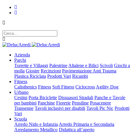
Azienda
Parchi
Torrette e Villaggi
Palestrine
Altalene e Bilici
Scivoli
Giochi a
molla
Giostre
Recinzioni
Pavimentazione Anti Trauma
Plastica Riciclata
Prodotti Vari
Ricambi
Fitness
Calisthenics
Fitness
Soft Fitness
Ciclocross
Agility Dog
Urbano
Cestini
Porta Biciclette
Dissuasori Stradali
Panche e Tavole
per bambini
Panchine
Fiorerie
Pensiline
Posacenere
Transenne
Tavoli inclusivi per disabili
Tavoli Pic Nic
Prodotti
Vari
Scuola
Arredo Nido e Infanzia
Arredo Primaria e Secondaria
Arredamento Metallico
Didattica all’aperto