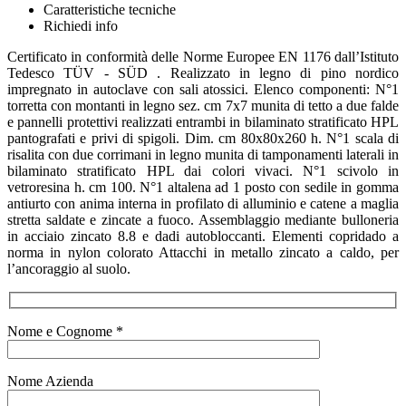
Caratteristiche tecniche
Richiedi info
Certificato in conformità delle Norme Europee EN 1176 dall’Istituto
Tedesco TÜV - SÜD . Realizzato in legno di pino nordico
impregnato in autoclave con sali atossici. Elenco componenti: N°1
torretta con montanti in legno sez. cm 7x7 munita di tetto a due falde
e pannelli protettivi realizzati entrambi in bilaminato stratificato HPL
pantografati e privi di spigoli. Dim. cm 80x80x260 h. N°1 scala di
risalita con due corrimani in legno munita di tamponamenti laterali in
bilaminato stratificato HPL dai colori vivaci. N°1 scivolo in
vetroresina h. cm 100. N°1 altalena ad 1 posto con sedile in gomma
antiurto con anima interna in profilato di alluminio e catene a maglia
stretta saldate e zincate a fuoco. Assemblaggio mediante bulloneria
in acciaio zincato 8.8 e dadi autobloccanti. Elementi copridado a
norma in nylon colorato Attacchi in metallo zincato a caldo, per
l’ancoraggio al suolo.
Nome e Cognome *
Nome Azienda