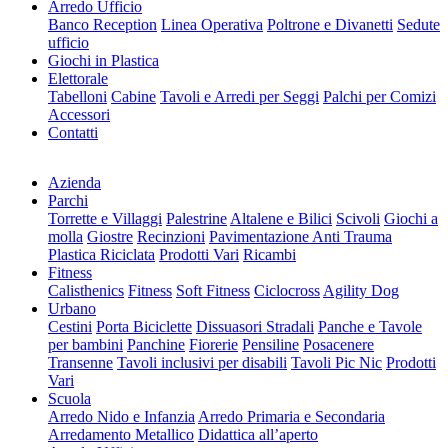
Arredo Ufficio
Banco Reception
Linea Operativa
Poltrone e Divanetti
Sedute
ufficio
Giochi in Plastica
Elettorale
Tabelloni
Cabine
Tavoli e Arredi per Seggi
Palchi per Comizi
Accessori
Contatti
Azienda
Parchi
Torrette e Villaggi
Palestrine
Altalene e Bilici
Scivoli
Giochi a
molla
Giostre
Recinzioni
Pavimentazione Anti Trauma
Plastica Riciclata
Prodotti Vari
Ricambi
Fitness
Calisthenics
Fitness
Soft Fitness
Ciclocross
Agility Dog
Urbano
Cestini
Porta Biciclette
Dissuasori Stradali
Panche e Tavole
per bambini
Panchine
Fiorerie
Pensiline
Posacenere
Transenne
Tavoli inclusivi per disabili
Tavoli Pic Nic
Prodotti
Vari
Scuola
Arredo Nido e Infanzia
Arredo Primaria e Secondaria
Arredamento Metallico
Didattica all’aperto