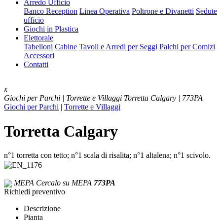
Arredo Ufficio
Banco Reception
Linea Operativa
Poltrone e Divanetti
Sedute
ufficio
Giochi in Plastica
Elettorale
Tabelloni
Cabine
Tavoli e Arredi per Seggi
Palchi per Comizi
Accessori
Contatti
x
Giochi per Parchi | Torrette e Villaggi
Torretta Calgary | 773PA
Giochi per Parchi
|
Torrette e Villaggi
Torretta Calgary
n°1 torretta con tetto; n°1 scala di risalita; n°1 altalena; n°1 scivolo.
MEPA
Cercalo su MEPA
773PA
Richiedi preventivo
Descrizione
Pianta