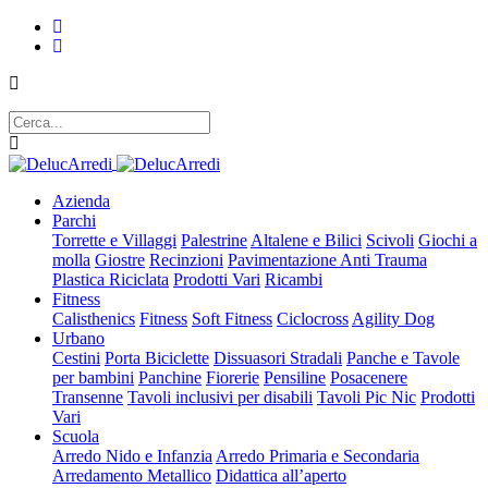
Azienda
Parchi
Torrette e Villaggi
Palestrine
Altalene e Bilici
Scivoli
Giochi a
molla
Giostre
Recinzioni
Pavimentazione Anti Trauma
Plastica Riciclata
Prodotti Vari
Ricambi
Fitness
Calisthenics
Fitness
Soft Fitness
Ciclocross
Agility Dog
Urbano
Cestini
Porta Biciclette
Dissuasori Stradali
Panche e Tavole
per bambini
Panchine
Fiorerie
Pensiline
Posacenere
Transenne
Tavoli inclusivi per disabili
Tavoli Pic Nic
Prodotti
Vari
Scuola
Arredo Nido e Infanzia
Arredo Primaria e Secondaria
Arredamento Metallico
Didattica all’aperto