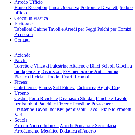
Arredo Ufficio
Banco Reception
Linea Operativa
Poltrone e Divanetti
Sedute
ufficio
Giochi in Plastica
Elettorale
Tabelloni
Cabine
Tavoli e Arredi per Seggi
Palchi per Comizi
Accessori
Contatti
Azienda
Parchi
Torrette e Villaggi
Palestrine
Altalene e Bilici
Scivoli
Giochi a
molla
Giostre
Recinzioni
Pavimentazione Anti Trauma
Plastica Riciclata
Prodotti Vari
Ricambi
Fitness
Calisthenics
Fitness
Soft Fitness
Ciclocross
Agility Dog
Urbano
Cestini
Porta Biciclette
Dissuasori Stradali
Panche e Tavole
per bambini
Panchine
Fiorerie
Pensiline
Posacenere
Transenne
Tavoli inclusivi per disabili
Tavoli Pic Nic
Prodotti
Vari
Scuola
Arredo Nido e Infanzia
Arredo Primaria e Secondaria
Arredamento Metallico
Didattica all’aperto