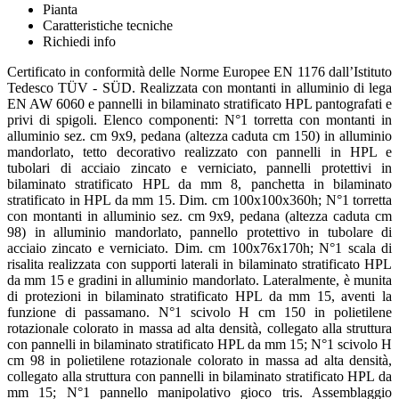
Pianta
Caratteristiche tecniche
Richiedi info
Certificato in conformità delle Norme Europee EN 1176 dall’Istituto
Tedesco TÜV - SÜD. Realizzata con montanti in alluminio di lega
EN AW 6060 e pannelli in bilaminato stratificato HPL pantografati e
privi di spigoli. Elenco componenti: N°1 torretta con montanti in
alluminio sez. cm 9x9, pedana (altezza caduta cm 150) in alluminio
mandorlato, tetto decorativo realizzato con pannelli in HPL e
tubolari di acciaio zincato e verniciato, pannelli protettivi in
bilaminato stratificato HPL da mm 8, panchetta in bilaminato
stratificato in HPL da mm 15. Dim. cm 100x100x360h; N°1 torretta
con montanti in alluminio sez. cm 9x9, pedana (altezza caduta cm
98) in alluminio mandorlato, pannello protettivo in tubolare di
acciaio zincato e verniciato. Dim. cm 100x76x170h; N°1 scala di
risalita realizzata con supporti laterali in bilaminato stratificato HPL
da mm 15 e gradini in alluminio mandorlato. Lateralmente, è munita
di protezioni in bilaminato stratificato HPL da mm 15, aventi la
funzione di passamano. N°1 scivolo H cm 150 in polietilene
rotazionale colorato in massa ad alta densità, collegato alla struttura
con pannelli in bilaminato stratificato HPL da mm 15; N°1 scivolo H
cm 98 in polietilene rotazionale colorato in massa ad alta densità,
collegato alla struttura con pannelli in bilaminato stratificato HPL da
mm 15; N°1 pannello manipolativo gioco tris. Assemblaggio