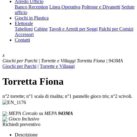
Arredo Ufficio
Banco Reception
Linea Operativa
Poltrone e Divanetti
Sedute
ufficio
Giochi in Plastica
Elettorale
Tabelloni
Cabine
Tavoli e Arredi per Seggi
Palchi per Comizi
Accessori
Contatti
x
Giochi per Parchi | Torrette e Villaggi
Torretta Fiona | 943MA
Giochi per Parchi
|
Torrette e Villaggi
Torretta Fiona
n°2 torrette; n°1 scala di risalita; n°1 pannello gioco tris; n°2 scivoli.
MEPA
Cercalo su MEPA
943MA
Gioco Inclusivo
Richiedi preventivo
Descrizione