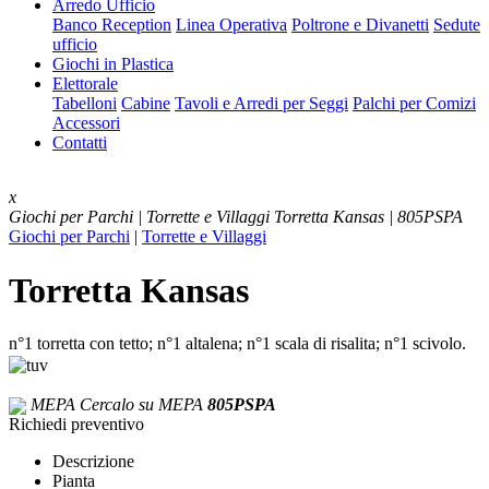
Arredo Ufficio
Banco Reception
Linea Operativa
Poltrone e Divanetti
Sedute
ufficio
Giochi in Plastica
Elettorale
Tabelloni
Cabine
Tavoli e Arredi per Seggi
Palchi per Comizi
Accessori
Contatti
x
Giochi per Parchi | Torrette e Villaggi
Torretta Kansas | 805PSPA
Giochi per Parchi
|
Torrette e Villaggi
Torretta Kansas
n°1 torretta con tetto; n°1 altalena; n°1 scala di risalita; n°1 scivolo.
MEPA
Cercalo su MEPA
805PSPA
Richiedi preventivo
Descrizione
Pianta