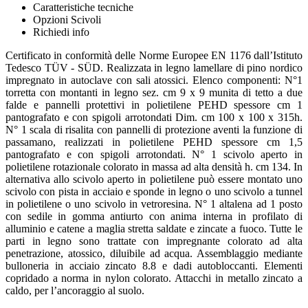
Caratteristiche tecniche
Opzioni Scivoli
Richiedi info
Certificato in conformità delle Norme Europee EN 1176 dall’Istituto
Tedesco TÜV - SÜD. Realizzata in legno lamellare di pino nordico
impregnato in autoclave con sali atossici. Elenco componenti: N°1
torretta con montanti in legno sez. cm 9 x 9 munita di tetto a due
falde e pannelli protettivi in polietilene PEHD spessore cm 1
pantografato e con spigoli arrotondati Dim. cm 100 x 100 x 315h.
N° 1 scala di risalita con pannelli di protezione aventi la funzione di
passamano, realizzati in polietilene PEHD spessore cm 1,5
pantografato e con spigoli arrotondati. N° 1 scivolo aperto in
polietilene rotazionale colorato in massa ad alta densità h. cm 134. In
alternativa allo scivolo aperto in polietilene può essere montato uno
scivolo con pista in acciaio e sponde in legno o uno scivolo a tunnel
in polietilene o uno scivolo in vetroresina. N° 1 altalena ad 1 posto
con sedile in gomma antiurto con anima interna in profilato di
alluminio e catene a maglia stretta saldate e zincate a fuoco. Tutte le
parti in legno sono trattate con impregnante colorato ad alta
penetrazione, atossico, diluibile ad acqua. Assemblaggio mediante
bulloneria in acciaio zincato 8.8 e dadi autobloccanti. Elementi
copridado a norma in nylon colorato. Attacchi in metallo zincato a
caldo, per l’ancoraggio al suolo.