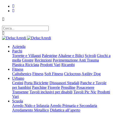
Azienda
Parchi
Torrette e Villaggi
Palestrine
Altalene e Bilici
Scivoli
Giochi a
molla
Giostre
Recinzioni
Pavimentazione Anti Trauma
Plastica Riciclata
Prodotti Vari
Ricambi
Fitness
Calisthenics
Fitness
Soft Fitness
Ciclocross
Agility Dog
Urbano
Cestini
Porta Biciclette
Dissuasori Stradali
Panche e Tavole
per bambini
Panchine
Fiorerie
Pensiline
Posacenere
Transenne
Tavoli inclusivi per disabili
Tavoli Pic Nic
Prodotti
Vari
Scuola
Arredo Nido e Infanzia
Arredo Primaria e Secondaria
Arredamento Metallico
Didattica all’aperto