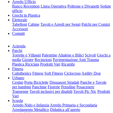
Arredo Ufficio
Banco Reception
Linea Operativa
Poltrone e Divanetti
Sedute
ufficio
Giochi in Plastica
Elettorale
Tabelloni
Cabine
Tavoli e Arredi per Seggi
Palchi per Comizi
Accessori
Contatti
Azienda
Parchi
Torrette e Villaggi
Palestrine
Altalene e Bilici
Scivoli
Giochi a
molla
Giostre
Recinzioni
Pavimentazione Anti Trauma
Plastica Riciclata
Prodotti Vari
Ricambi
Fitness
Calisthenics
Fitness
Soft Fitness
Ciclocross
Agility Dog
Urbano
Cestini
Porta Biciclette
Dissuasori Stradali
Panche e Tavole
per bambini
Panchine
Fiorerie
Pensiline
Posacenere
Transenne
Tavoli inclusivi per disabili
Tavoli Pic Nic
Prodotti
Vari
Scuola
Arredo Nido e Infanzia
Arredo Primaria e Secondaria
Arredamento Metallico
Didattica all’aperto