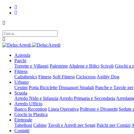
Azienda
Parchi
Torrette e Villaggi
Palestrine
Altalene e Bilici
Scivoli
Giochi a 
Fitness
Calisthenics
Fitness
Soft Fitness
Ciclocross
Agility Dog
Urbano
Cestini
Porta Biciclette
Dissuasori Stradali
Panche e Tavole per
Scuola
Arredo Nido e Infanzia
Arredo Primaria e Secondaria
Arredame
Arredo Ufficio
Banco Reception
Linea Operativa
Poltrone e Divanetti
Sedute u
Giochi in Plastica
Elettorale
Tabelloni
Cabine
Tavoli e Arredi per Seggi
Palchi per Comizi
A
Contatti