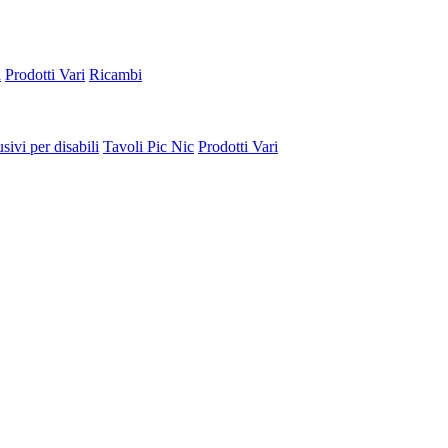
a
Prodotti Vari
Ricambi
sivi per disabili
Tavoli Pic Nic
Prodotti Vari