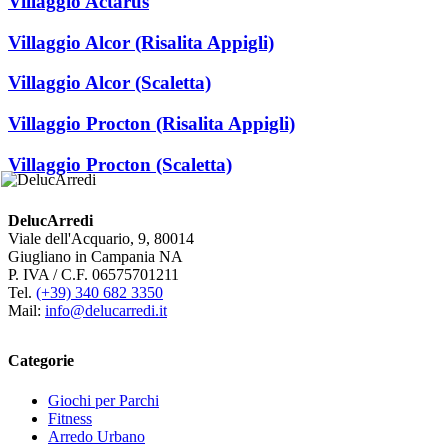
Villaggio Actarus
Villaggio Alcor (Risalita Appigli)
Villaggio Alcor (Scaletta)
Villaggio Procton (Risalita Appigli)
Villaggio Procton (Scaletta)
DelucArredi
Viale dell'Acquario, 9, 80014
Giugliano in Campania NA
P. IVA / C.F. 06575701211
Tel.
(+39) 340 682 3350
Mail:
info@delucarredi.it
Categorie
Giochi per Parchi
Fitness
Arredo Urbano