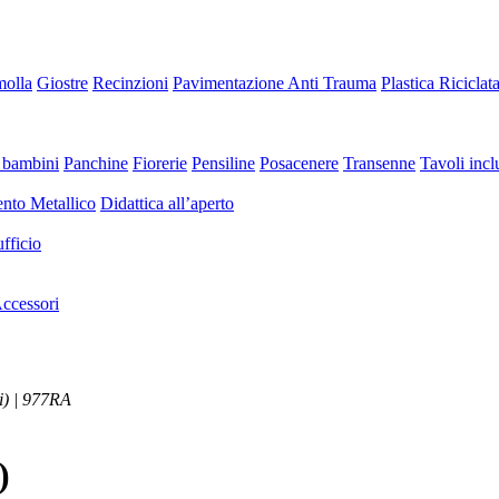
molla
Giostre
Recinzioni
Pavimentazione Anti Trauma
Plastica Riciclat
 bambini
Panchine
Fiorerie
Pensiline
Posacenere
Transenne
Tavoli inclu
nto Metallico
Didattica all’aperto
fficio
ccessori
li) | 977RA
)