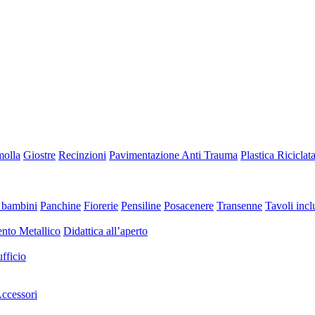
molla
Giostre
Recinzioni
Pavimentazione Anti Trauma
Plastica Riciclat
 bambini
Panchine
Fiorerie
Pensiline
Posacenere
Transenne
Tavoli inclu
nto Metallico
Didattica all’aperto
fficio
ccessori