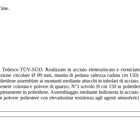
Time.
 Tedesco TÜV-SÜD. Realizzato in acciaio elettrozincato e verniciato e
ezione circolare Ø 89 mm, munita di pedana (altezza caduta cm 150) c
lietilene assemblate ai montanti mediante attacchi in tubolari di acciaio
iestere colorata e polvere di quarzo; N°1 scivolo H cm 150 in polietilene
pletamente in polietilene. Assemblaggio mediante bulloneria in acciaio
n polvere poliestere con elevatissima resistenza agli agenti atmosferici