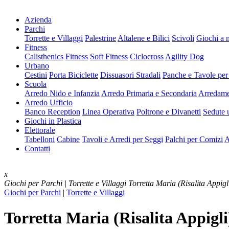
Azienda
Parchi
Torrette e Villaggi
Palestrine
Altalene e Bilici
Scivoli
Giochi a 
Fitness
Calisthenics
Fitness
Soft Fitness
Ciclocross
Agility Dog
Urbano
Cestini
Porta Biciclette
Dissuasori Stradali
Panche e Tavole per
Scuola
Arredo Nido e Infanzia
Arredo Primaria e Secondaria
Arredame
Arredo Ufficio
Banco Reception
Linea Operativa
Poltrone e Divanetti
Sedute u
Giochi in Plastica
Elettorale
Tabelloni
Cabine
Tavoli e Arredi per Seggi
Palchi per Comizi
A
Contatti
x
Giochi per Parchi | Torrette e Villaggi
Torretta Maria (Risalita Appig
Giochi per Parchi
|
Torrette e Villaggi
Torretta Maria (Risalita Appigli