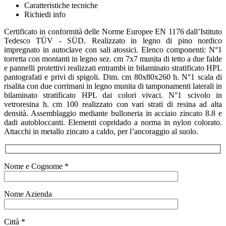
Caratteristiche tecniche
Richiedi info
Certificato in conformità delle Norme Europee EN 1176 dall’Istituto
Tedesco TÜV - SÜD. Realizzato in legno di pino nordico
impregnato in autoclave con sali atossici. Elenco componenti: N°1
torretta con montanti in legno sez. cm 7x7 munita di tetto a due falde
e pannelli protettivi realizzati entrambi in bilaminato stratificato HPL
pantografati e privi di spigoli. Dim. cm 80x80x260 h. N°1 scala di
risalita con due corrimani in legno munita di tamponamenti laterali in
bilaminato stratificato HPL dai colori vivaci. N°1 scivolo in
vetroresina h. cm 100 realizzato con vari strati di resina ad alta
densità. Assemblaggio mediante bulloneria in acciaio zincato 8.8 e
dadi autobloccanti. Elementi copridado a norma in nylon colorato.
Attacchi in metallo zincato a caldo, per l’ancoraggio al suolo.
Nome e Cognome *
Nome Azienda
Città *