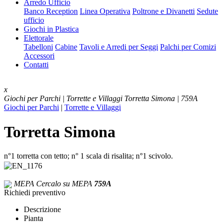
Arredo Ufficio
Banco Reception
Linea Operativa
Poltrone e Divanetti
Sedute
ufficio
Giochi in Plastica
Elettorale
Tabelloni
Cabine
Tavoli e Arredi per Seggi
Palchi per Comizi
Accessori
Contatti
x
Giochi per Parchi | Torrette e Villaggi
Torretta Simona | 759A
Giochi per Parchi
|
Torrette e Villaggi
Torretta Simona
n°1 torretta con tetto; n° 1 scala di risalita; n°1 scivolo.
MEPA
Cercalo su MEPA
759A
Richiedi preventivo
Descrizione
Pianta