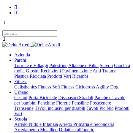
Azienda
Parchi
Torrette e Villaggi
Palestrine
Altalene e Bilici
Scivoli
Giochi a
molla
Giostre
Recinzioni
Pavimentazione Anti Trauma
Plastica Riciclata
Prodotti Vari
Ricambi
Fitness
Calisthenics
Fitness
Soft Fitness
Ciclocross
Agility Dog
Urbano
Cestini
Porta Biciclette
Dissuasori Stradali
Panche e Tavole
per bambini
Panchine
Fiorerie
Pensiline
Posacenere
Transenne
Tavoli inclusivi per disabili
Tavoli Pic Nic
Prodotti
Vari
Scuola
Arredo Nido e Infanzia
Arredo Primaria e Secondaria
Arredamento Metallico
Didattica all’aperto