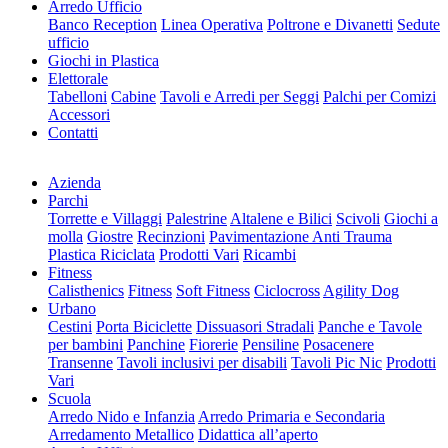
Arredo Ufficio
Banco Reception
Linea Operativa
Poltrone e Divanetti
Sedute
ufficio
Giochi in Plastica
Elettorale
Tabelloni
Cabine
Tavoli e Arredi per Seggi
Palchi per Comizi
Accessori
Contatti
Azienda
Parchi
Torrette e Villaggi
Palestrine
Altalene e Bilici
Scivoli
Giochi a
molla
Giostre
Recinzioni
Pavimentazione Anti Trauma
Plastica Riciclata
Prodotti Vari
Ricambi
Fitness
Calisthenics
Fitness
Soft Fitness
Ciclocross
Agility Dog
Urbano
Cestini
Porta Biciclette
Dissuasori Stradali
Panche e Tavole
per bambini
Panchine
Fiorerie
Pensiline
Posacenere
Transenne
Tavoli inclusivi per disabili
Tavoli Pic Nic
Prodotti
Vari
Scuola
Arredo Nido e Infanzia
Arredo Primaria e Secondaria
Arredamento Metallico
Didattica all’aperto