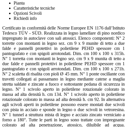
Pianta
Caratteristiche tecniche
Opzioni Scivoli
Richiedi info
Certificato in conformità delle Norme Europee EN 1176 dall’Istituto
Tedesco TÜV - SÜD. Realizzata in legno lamellare di pino nordico
impregnato in autoclave con sali atossici. Elenco componenti: N° 2
torrette con montanti in legno sez. cm 9 x 9 munite di tetto a due
falde e pannelli protettivi in polietilene PEHD spessore cm 1
pantografato e con spigoli arrotondati. Dim. cm 100 x 100 x 315h.
N° 1 torretta con montanti in legno sez. cm 9 x 9 munita di tetto a
due falde e pannelli protettivi in polietilene PEHD spessore cm 1
pantografato e con spigoli arrotondati. Dim. cm 100 x 100 x 271h.
N° 2 scaletta di risalita con pioli Ø 45 mm. N° 1 ponte oscillante con
travetti collegati ai passamano in legno mediante catene a maglia
stretta saldate e zincate a fuoco e sottostante pedana di sicurezza in
legno. N° 1 scivolo aperto in polietilene rotazionale colorato in
massa ad alta densità h. cm 134. N° 1 scivolo aperto in polietilene
rotazionale colorato in massa ad alta densità h. cm 92. In alternativa
agli scivoli aperti in polietilene possono essere montati due scivoli
con pista in acciaio e sponde in legno o due scivoli in vetroresina.
N° 1 tunnel a struttura mista di legno e acciaio zincato verniciato a
forno a 180°. Tutte le parti in legno sono trattate con impregnante
colorato ad alta penetrazione, atossico, diluibile ad acqua.