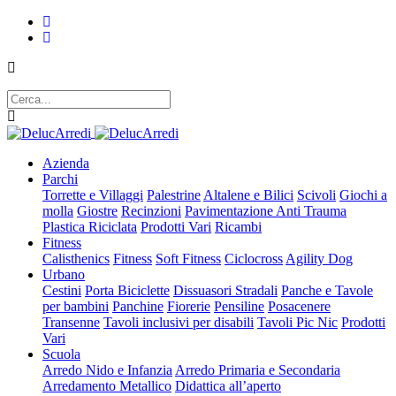
Azienda
Parchi
Torrette e Villaggi
Palestrine
Altalene e Bilici
Scivoli
Giochi a
molla
Giostre
Recinzioni
Pavimentazione Anti Trauma
Plastica Riciclata
Prodotti Vari
Ricambi
Fitness
Calisthenics
Fitness
Soft Fitness
Ciclocross
Agility Dog
Urbano
Cestini
Porta Biciclette
Dissuasori Stradali
Panche e Tavole
per bambini
Panchine
Fiorerie
Pensiline
Posacenere
Transenne
Tavoli inclusivi per disabili
Tavoli Pic Nic
Prodotti
Vari
Scuola
Arredo Nido e Infanzia
Arredo Primaria e Secondaria
Arredamento Metallico
Didattica all’aperto