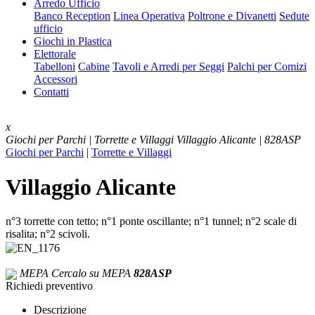
Arredo Ufficio
Banco Reception
Linea Operativa
Poltrone e Divanetti
Sedute
ufficio
Giochi in Plastica
Elettorale
Tabelloni
Cabine
Tavoli e Arredi per Seggi
Palchi per Comizi
Accessori
Contatti
x
Giochi per Parchi | Torrette e Villaggi
Villaggio Alicante | 828ASP
Giochi per Parchi
|
Torrette e Villaggi
Villaggio Alicante
n°3 torrette con tetto; n°1 ponte oscillante; n°1 tunnel; n°2 scale di
risalita; n°2 scivoli.
MEPA
Cercalo su MEPA
828ASP
Richiedi preventivo
Descrizione