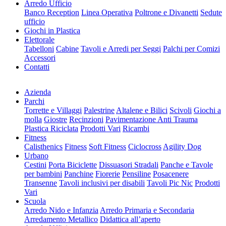
Arredo Ufficio
Banco Reception
Linea Operativa
Poltrone e Divanetti
Sedute
ufficio
Giochi in Plastica
Elettorale
Tabelloni
Cabine
Tavoli e Arredi per Seggi
Palchi per Comizi
Accessori
Contatti
Azienda
Parchi
Torrette e Villaggi
Palestrine
Altalene e Bilici
Scivoli
Giochi a
molla
Giostre
Recinzioni
Pavimentazione Anti Trauma
Plastica Riciclata
Prodotti Vari
Ricambi
Fitness
Calisthenics
Fitness
Soft Fitness
Ciclocross
Agility Dog
Urbano
Cestini
Porta Biciclette
Dissuasori Stradali
Panche e Tavole
per bambini
Panchine
Fiorerie
Pensiline
Posacenere
Transenne
Tavoli inclusivi per disabili
Tavoli Pic Nic
Prodotti
Vari
Scuola
Arredo Nido e Infanzia
Arredo Primaria e Secondaria
Arredamento Metallico
Didattica all’aperto