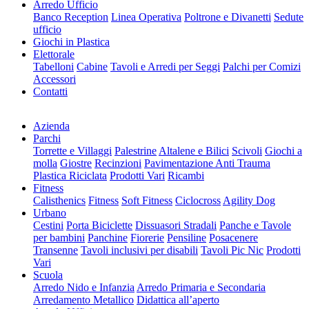
Arredo Ufficio
Banco Reception
Linea Operativa
Poltrone e Divanetti
Sedute
ufficio
Giochi in Plastica
Elettorale
Tabelloni
Cabine
Tavoli e Arredi per Seggi
Palchi per Comizi
Accessori
Contatti
Azienda
Parchi
Torrette e Villaggi
Palestrine
Altalene e Bilici
Scivoli
Giochi a
molla
Giostre
Recinzioni
Pavimentazione Anti Trauma
Plastica Riciclata
Prodotti Vari
Ricambi
Fitness
Calisthenics
Fitness
Soft Fitness
Ciclocross
Agility Dog
Urbano
Cestini
Porta Biciclette
Dissuasori Stradali
Panche e Tavole
per bambini
Panchine
Fiorerie
Pensiline
Posacenere
Transenne
Tavoli inclusivi per disabili
Tavoli Pic Nic
Prodotti
Vari
Scuola
Arredo Nido e Infanzia
Arredo Primaria e Secondaria
Arredamento Metallico
Didattica all’aperto