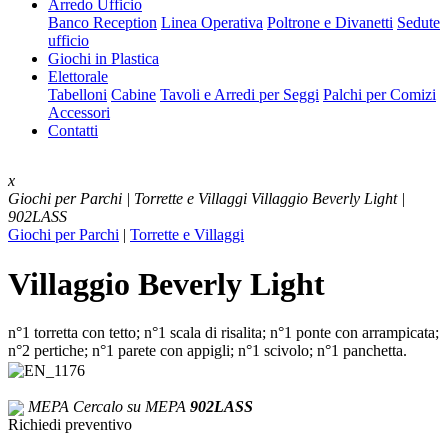
Arredo Ufficio
Banco Reception
Linea Operativa
Poltrone e Divanetti
Sedute
ufficio
Giochi in Plastica
Elettorale
Tabelloni
Cabine
Tavoli e Arredi per Seggi
Palchi per Comizi
Accessori
Contatti
x
Giochi per Parchi | Torrette e Villaggi
Villaggio Beverly Light |
902LASS
Giochi per Parchi
|
Torrette e Villaggi
Villaggio Beverly Light
n°1 torretta con tetto; n°1 scala di risalita; n°1 ponte con arrampicata;
n°2 pertiche; n°1 parete con appigli; n°1 scivolo; n°1 panchetta.
MEPA
Cercalo su MEPA
902LASS
Richiedi preventivo