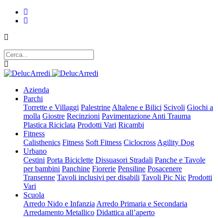
Azienda
Parchi
Torrette e Villaggi
Palestrine
Altalene e Bilici
Scivoli
Giochi a
molla
Giostre
Recinzioni
Pavimentazione Anti Trauma
Plastica Riciclata
Prodotti Vari
Ricambi
Fitness
Calisthenics
Fitness
Soft Fitness
Ciclocross
Agility Dog
Urbano
Cestini
Porta Biciclette
Dissuasori Stradali
Panche e Tavole
per bambini
Panchine
Fiorerie
Pensiline
Posacenere
Transenne
Tavoli inclusivi per disabili
Tavoli Pic Nic
Prodotti
Vari
Scuola
Arredo Nido e Infanzia
Arredo Primaria e Secondaria
Arredamento Metallico
Didattica all’aperto