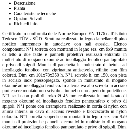
Descrizione
Pianta
Caratteristiche tecniche
Opzioni Scivoli
Richiedi info
Certificato in conformità delle Norme Europee EN 1176 dall’Istituto
Tedesco TÜV - SÜD. Struttura realizzata in legno lamellare di pino
nordico impregnato in autoclave con sali atossici. Elenco
componenti: N°1 torretta con montanti in legno sez. cm 9x9 munita
di tetto a due falde e pannelli protettivi realizzati entrambi in
multistrato di mogano okoumé ad incollaggio fenolico pantografato
e privo di spigoli. Munita di panchetta in multistrato di betulla ad
incollaggio fenolico, con zigrinatura antiscivolo, rifinito con film
colorati. Dim. cm 101x78x350 h. N°1 scivolo h. cm 150, con pista
in acciaio inox pressopiegato, sponde in multistrato di mogano
okoumé ad incollaggio fenolico. In alternativa allo scivolo in acciaio
può essere montato uno scivolo a tunnel o uno aperto in polietilene.
N°1 scala con pioli di iroko Ø 45 mm realizzata in multistrato di
mogano okoumé ad incollaggio fenolico pantografato e privo di
spigoli. N°1 ponte con arrampicata realizzato in corda di nylon con
anima interna in cavo di acciaio rivestito e bloccacorda in nylon
colorato. N°1 torretta scoperta con montanti in legno sez. cm 9x9
munita di protezioni e pannelli decorativi in multistrato di mogano
okoumé ad incollaggio fenolico pantografato e privo di spigoli. Dim.