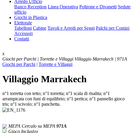
Arredo Ufficio
Banco Reception
Linea Operativa
Poltrone e Divanetti
Sedute
ufficio
Giochi in Plastica
Elettorale
Tabelloni
Cabine
Tavoli e Arredi per Seggi
Palchi per Comizi
Accessori
Contatti
x
Giochi per Parchi | Torrette e Villaggi
Villaggio Marrakech | 971A
Giochi per Parchi
|
Torrette e Villaggi
Villaggio Marrakech
n°1 torretta con tetto; n°1 torretta; n°1 scala di risalita; n°1
arrampicata con funi di equilibrio; n°1 pertica; n°1 pannello gioco
tris; n°1 scivolo; n°1 panchetta.
MEPA
Cercalo su MEPA
971A
Gioco Inclusivo