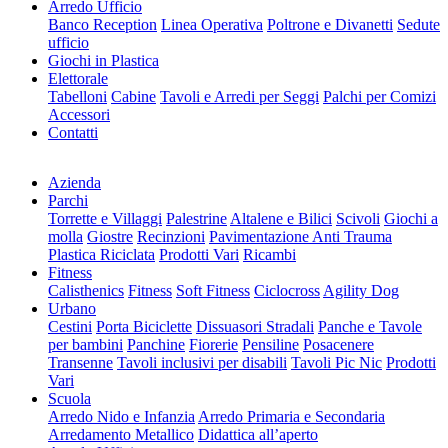
Arredo Ufficio
Banco Reception
Linea Operativa
Poltrone e Divanetti
Sedute
ufficio
Giochi in Plastica
Elettorale
Tabelloni
Cabine
Tavoli e Arredi per Seggi
Palchi per Comizi
Accessori
Contatti
Azienda
Parchi
Torrette e Villaggi
Palestrine
Altalene e Bilici
Scivoli
Giochi a
molla
Giostre
Recinzioni
Pavimentazione Anti Trauma
Plastica Riciclata
Prodotti Vari
Ricambi
Fitness
Calisthenics
Fitness
Soft Fitness
Ciclocross
Agility Dog
Urbano
Cestini
Porta Biciclette
Dissuasori Stradali
Panche e Tavole
per bambini
Panchine
Fiorerie
Pensiline
Posacenere
Transenne
Tavoli inclusivi per disabili
Tavoli Pic Nic
Prodotti
Vari
Scuola
Arredo Nido e Infanzia
Arredo Primaria e Secondaria
Arredamento Metallico
Didattica all’aperto