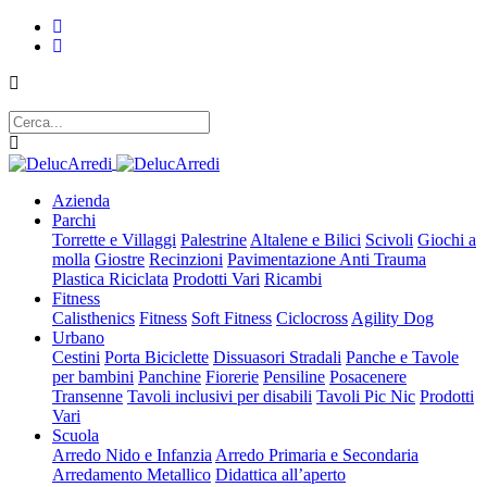
Azienda
Parchi
Torrette e Villaggi
Palestrine
Altalene e Bilici
Scivoli
Giochi a
molla
Giostre
Recinzioni
Pavimentazione Anti Trauma
Plastica Riciclata
Prodotti Vari
Ricambi
Fitness
Calisthenics
Fitness
Soft Fitness
Ciclocross
Agility Dog
Urbano
Cestini
Porta Biciclette
Dissuasori Stradali
Panche e Tavole
per bambini
Panchine
Fiorerie
Pensiline
Posacenere
Transenne
Tavoli inclusivi per disabili
Tavoli Pic Nic
Prodotti
Vari
Scuola
Arredo Nido e Infanzia
Arredo Primaria e Secondaria
Arredamento Metallico
Didattica all’aperto