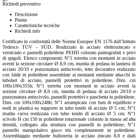
Richiedi preventivo
Descrizione
Pianta
Caratteristiche tecniche
Richiedi info
Certificato in conformità delle Norme Europee EN 1176 dall’Istituto
Tedesco TÜV - SÜD. Realizzato in acciaio elettrozincato e
verniciato e pannelli polietilene PEHD colorato pantografati e privi
di spigoli. Elenco componenti: N°1 torretta con montanti in acciaio
aventi la sezione circolare Ø 8,9 cm, munita di pedana in lamiera di
acciaio 20/10 e punzonatura antiscivolo, tetto decorativo realizzato
con falde in polietilene assemblate ai montanti mediante attacchi in
tubolari di acciaio, pannelli protettivi in polietilene. Dim. cm
100x100x355h; N°1 torretta con montanti in acciaio aventi la
sezione circolare Ø 8,9 cm, munita di pedana di acciaio 20/10 e
punzonatura antiscivolo, pannelli protettivi e panchetta in polietilene.
Dim. cm 100x100x248h; N°1 arrampicata con funi di equilibrio e
nodi in plastica su supporto in tubo tondo di acciaio Ø 5 cm; N°1
risalita curva realizzata con tubo tondo di acciaio Ø 5 cm; N°1
scivolo H cm 150 in polietilene rotazionale colorato in massa ad alta
densità, collegato alla struttura con pannelli in polietilene; N°1
pannello manipolativo gioco tris completamente in polietilene.
Assemblaggio mediante bulloneria in acciaio zincato 8.8 e dadi