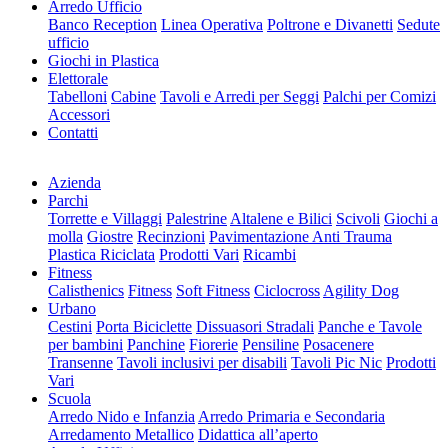
Arredo Ufficio
Banco Reception
Linea Operativa
Poltrone e Divanetti
Sedute
ufficio
Giochi in Plastica
Elettorale
Tabelloni
Cabine
Tavoli e Arredi per Seggi
Palchi per Comizi
Accessori
Contatti
Azienda
Parchi
Torrette e Villaggi
Palestrine
Altalene e Bilici
Scivoli
Giochi a
molla
Giostre
Recinzioni
Pavimentazione Anti Trauma
Plastica Riciclata
Prodotti Vari
Ricambi
Fitness
Calisthenics
Fitness
Soft Fitness
Ciclocross
Agility Dog
Urbano
Cestini
Porta Biciclette
Dissuasori Stradali
Panche e Tavole
per bambini
Panchine
Fiorerie
Pensiline
Posacenere
Transenne
Tavoli inclusivi per disabili
Tavoli Pic Nic
Prodotti
Vari
Scuola
Arredo Nido e Infanzia
Arredo Primaria e Secondaria
Arredamento Metallico
Didattica all’aperto