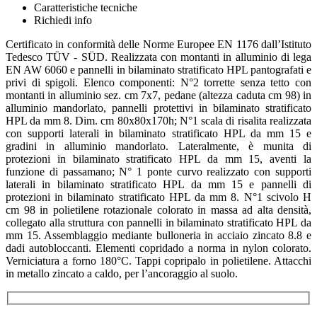
Caratteristiche tecniche
Richiedi info
Certificato in conformità delle Norme Europee EN 1176 dall’Istituto
Tedesco TÜV - SÜD. Realizzata con montanti in alluminio di lega
EN AW 6060 e pannelli in bilaminato stratificato HPL pantografati e
privi di spigoli. Elenco componenti: N°2 torrette senza tetto con
montanti in alluminio sez. cm 7x7, pedane (altezza caduta cm 98) in
alluminio mandorlato, pannelli protettivi in bilaminato stratificato
HPL da mm 8. Dim. cm 80x80x170h; N°1 scala di risalita realizzata
con supporti laterali in bilaminato stratificato HPL da mm 15 e
gradini in alluminio mandorlato. Lateralmente, è munita di
protezioni in bilaminato stratificato HPL da mm 15, aventi la
funzione di passamano; N° 1 ponte curvo realizzato con supporti
laterali in bilaminato stratificato HPL da mm 15 e pannelli di
protezioni in bilaminato stratificato HPL da mm 8. N°1 scivolo H
cm 98 in polietilene rotazionale colorato in massa ad alta densità,
collegato alla struttura con pannelli in bilaminato stratificato HPL da
mm 15. Assemblaggio mediante bulloneria in acciaio zincato 8.8 e
dadi autobloccanti. Elementi copridado a norma in nylon colorato.
Verniciatura a forno 180°C. Tappi copripalo in polietilene. Attacchi
in metallo zincato a caldo, per l’ancoraggio al suolo.