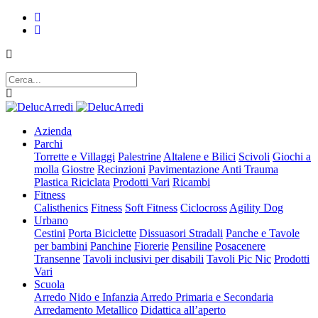
Azienda
Parchi
Torrette e Villaggi
Palestrine
Altalene e Bilici
Scivoli
Giochi a
molla
Giostre
Recinzioni
Pavimentazione Anti Trauma
Plastica Riciclata
Prodotti Vari
Ricambi
Fitness
Calisthenics
Fitness
Soft Fitness
Ciclocross
Agility Dog
Urbano
Cestini
Porta Biciclette
Dissuasori Stradali
Panche e Tavole
per bambini
Panchine
Fiorerie
Pensiline
Posacenere
Transenne
Tavoli inclusivi per disabili
Tavoli Pic Nic
Prodotti
Vari
Scuola
Arredo Nido e Infanzia
Arredo Primaria e Secondaria
Arredamento Metallico
Didattica all’aperto