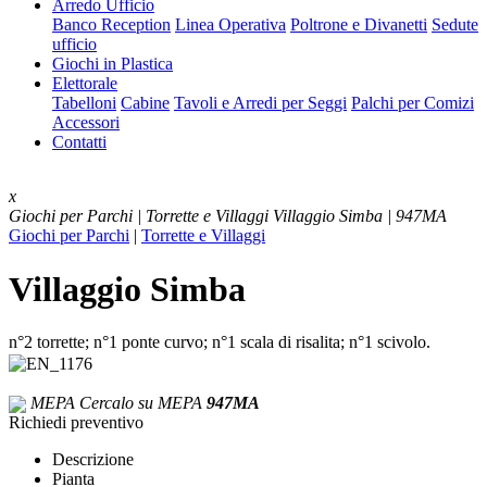
Arredo Ufficio
Banco Reception
Linea Operativa
Poltrone e Divanetti
Sedute
ufficio
Giochi in Plastica
Elettorale
Tabelloni
Cabine
Tavoli e Arredi per Seggi
Palchi per Comizi
Accessori
Contatti
x
Giochi per Parchi | Torrette e Villaggi
Villaggio Simba | 947MA
Giochi per Parchi
|
Torrette e Villaggi
Villaggio Simba
n°2 torrette; n°1 ponte curvo; n°1 scala di risalita; n°1 scivolo.
MEPA
Cercalo su MEPA
947MA
Richiedi preventivo
Descrizione
Pianta