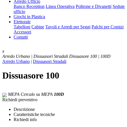
Arredo Ufficio
Banco Reception
Linea Operativa
Poltrone e Divanetti
Sedute
ufficio
Giochi in Plastica
Elettorale
Tabelloni
Cabine
Tavoli e Arredi per Seggi
Palchi per Comizi
Accessori
Contatti
x
Arredo Urbano | Dissuasori Stradali
Dissuasore 100 | 100D
Arredo Urbano
|
Dissuasori Stradali
Dissuasore 100
MEPA
Cercalo su MEPA
100D
Richiedi preventivo
Descrizione
Caratteristiche tecniche
Richiedi info