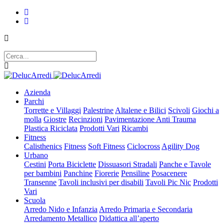
Azienda
Parchi
Torrette e Villaggi
Palestrine
Altalene e Bilici
Scivoli
Giochi a
molla
Giostre
Recinzioni
Pavimentazione Anti Trauma
Plastica Riciclata
Prodotti Vari
Ricambi
Fitness
Calisthenics
Fitness
Soft Fitness
Ciclocross
Agility Dog
Urbano
Cestini
Porta Biciclette
Dissuasori Stradali
Panche e Tavole
per bambini
Panchine
Fiorerie
Pensiline
Posacenere
Transenne
Tavoli inclusivi per disabili
Tavoli Pic Nic
Prodotti
Vari
Scuola
Arredo Nido e Infanzia
Arredo Primaria e Secondaria
Arredamento Metallico
Didattica all’aperto