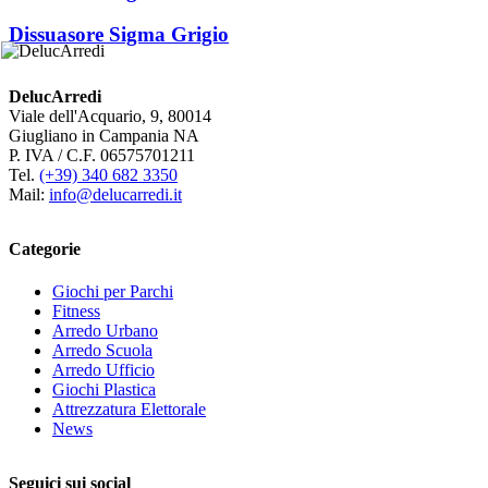
Dissuasore Sigma Grigio
DelucArredi
Viale dell'Acquario, 9, 80014
Giugliano in Campania NA
P. IVA / C.F. 06575701211
Tel.
(+39) 340 682 3350
Mail:
info@delucarredi.it
Categorie
Giochi per Parchi
Fitness
Arredo Urbano
Arredo Scuola
Arredo Ufficio
Giochi Plastica
Attrezzatura Elettorale
News
Seguici sui social