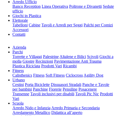
Arredo Ufficio
Banco Reception
Linea Operativa
Poltrone e Divanetti
Sedute
ufficio
Giochi in Plastica
Elettorale
Tabelloni
Cabine
Tavoli e Arredi per Seggi
Palchi per Comizi
Accessori
Contatti
Azienda
Parchi
Torrette e Villaggi
Palestrine
Altalene e Bilici
Scivoli
Giochi a
molla
Giostre
Recinzioni
Pavimentazione Anti Trauma
Plastica Riciclata
Prodotti Vari
Ricambi
Fitness
Calisthenics
Fitness
Soft Fitness
Ciclocross
Agility Dog
Urbano
Cestini
Porta Biciclette
Dissuasori Stradali
Panche e Tavole
per bambini
Panchine
Fiorerie
Pensiline
Posacenere
Transenne
Tavoli inclusivi per disabili
Tavoli Pic Nic
Prodotti
Vari
Scuola
Arredo Nido e Infanzia
Arredo Primaria e Secondaria
Arredamento Metallico
Didattica all’aperto