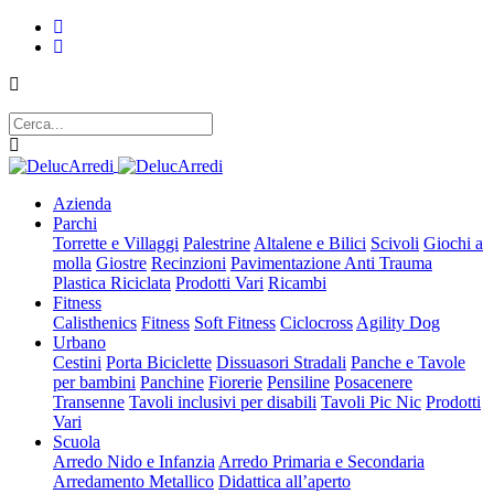
Azienda
Parchi
Torrette e Villaggi
Palestrine
Altalene e Bilici
Scivoli
Giochi a
molla
Giostre
Recinzioni
Pavimentazione Anti Trauma
Plastica Riciclata
Prodotti Vari
Ricambi
Fitness
Calisthenics
Fitness
Soft Fitness
Ciclocross
Agility Dog
Urbano
Cestini
Porta Biciclette
Dissuasori Stradali
Panche e Tavole
per bambini
Panchine
Fiorerie
Pensiline
Posacenere
Transenne
Tavoli inclusivi per disabili
Tavoli Pic Nic
Prodotti
Vari
Scuola
Arredo Nido e Infanzia
Arredo Primaria e Secondaria
Arredamento Metallico
Didattica all’aperto