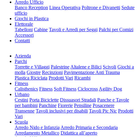
Arredo Ufficio
Banco Reception
Linea Operativa
Poltrone e Divanetti
Sedute
ufficio
Giochi in Plastica
Elettorale
Tabelloni
Cabine
Tavoli e Arredi per Seggi
Palchi per Comizi
Accessori
Contatti
Azienda
Parchi
Torrette e Villaggi
Palestrine
Altalene e Bilici
Scivoli
Giochi a
molla
Giostre
Recinzioni
Pavimentazione Anti Trauma
Plastica Riciclata
Prodotti Vari
Ricambi
Fitness
Calisthenics
Fitness
Soft Fitness
Ciclocross
Agility Dog
Urbano
Cestini
Porta Biciclette
Dissuasori Stradali
Panche e Tavole
per bambini
Panchine
Fiorerie
Pensiline
Posacenere
Transenne
Tavoli inclusivi per disabili
Tavoli Pic Nic
Prodotti
Vari
Scuola
Arredo Nido e Infanzia
Arredo Primaria e Secondaria
Arredamento Metallico
Didattica all’aperto