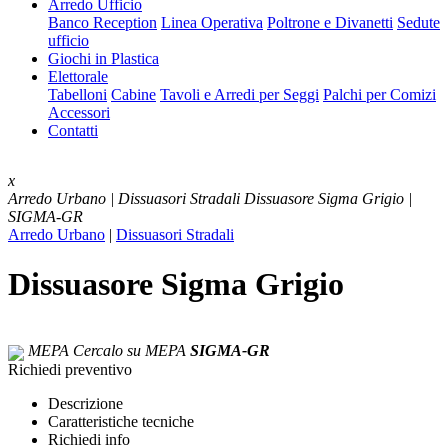
Arredo Ufficio
Banco Reception
Linea Operativa
Poltrone e Divanetti
Sedute
ufficio
Giochi in Plastica
Elettorale
Tabelloni
Cabine
Tavoli e Arredi per Seggi
Palchi per Comizi
Accessori
Contatti
x
Arredo Urbano | Dissuasori Stradali
Dissuasore Sigma Grigio |
SIGMA-GR
Arredo Urbano
|
Dissuasori Stradali
Dissuasore Sigma Grigio
MEPA
Cercalo su MEPA
SIGMA-GR
Richiedi preventivo
Descrizione
Caratteristiche tecniche
Richiedi info