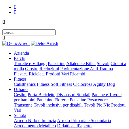
Azienda
Parchi
Torrette e Villaggi
Palestrine
Altalene e Bilici
Scivoli
Giochi a
molla
Giostre
Recinzioni
Pavimentazione Anti Trauma
Plastica Riciclata
Prodotti Vari
Ricambi
Fitness
Calisthenics
Fitness
Soft Fitness
Ciclocross
Agility Dog
Urbano
Cestini
Porta Biciclette
Dissuasori Stradali
Panche e Tavole
per bambini
Panchine
Fiorerie
Pensiline
Posacenere
Transenne
Tavoli inclusivi per disabili
Tavoli Pic Nic
Prodotti
Vari
Scuola
Arredo Nido e Infanzia
Arredo Primaria e Secondaria
Arredamento Metallico
Didattica all’aperto