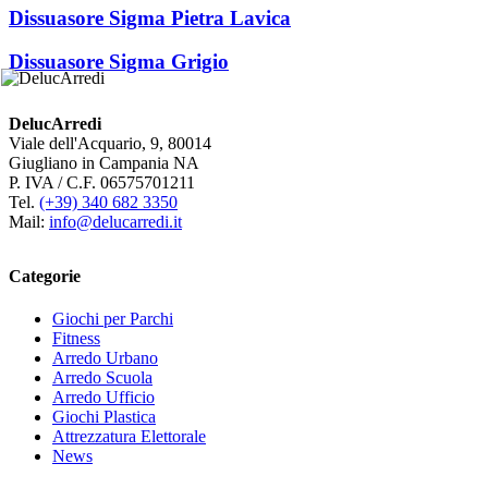
Dissuasore Sigma Pietra Lavica
Dissuasore Sigma Grigio
DelucArredi
Viale dell'Acquario, 9, 80014
Giugliano in Campania NA
P. IVA / C.F. 06575701211
Tel.
(+39) 340 682 3350
Mail:
info@delucarredi.it
Categorie
Giochi per Parchi
Fitness
Arredo Urbano
Arredo Scuola
Arredo Ufficio
Giochi Plastica
Attrezzatura Elettorale
News