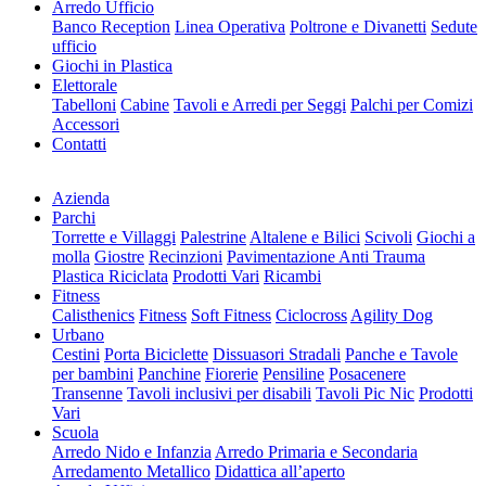
Arredo Ufficio
Banco Reception
Linea Operativa
Poltrone e Divanetti
Sedute
ufficio
Giochi in Plastica
Elettorale
Tabelloni
Cabine
Tavoli e Arredi per Seggi
Palchi per Comizi
Accessori
Contatti
Azienda
Parchi
Torrette e Villaggi
Palestrine
Altalene e Bilici
Scivoli
Giochi a
molla
Giostre
Recinzioni
Pavimentazione Anti Trauma
Plastica Riciclata
Prodotti Vari
Ricambi
Fitness
Calisthenics
Fitness
Soft Fitness
Ciclocross
Agility Dog
Urbano
Cestini
Porta Biciclette
Dissuasori Stradali
Panche e Tavole
per bambini
Panchine
Fiorerie
Pensiline
Posacenere
Transenne
Tavoli inclusivi per disabili
Tavoli Pic Nic
Prodotti
Vari
Scuola
Arredo Nido e Infanzia
Arredo Primaria e Secondaria
Arredamento Metallico
Didattica all’aperto