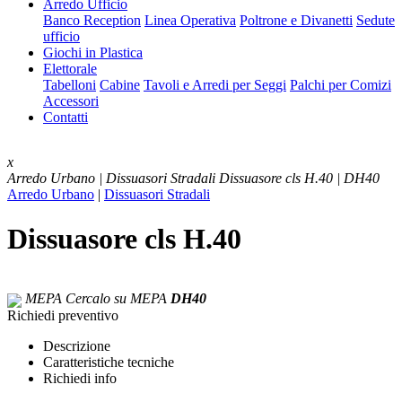
Arredo Ufficio
Banco Reception
Linea Operativa
Poltrone e Divanetti
Sedute
ufficio
Giochi in Plastica
Elettorale
Tabelloni
Cabine
Tavoli e Arredi per Seggi
Palchi per Comizi
Accessori
Contatti
x
Arredo Urbano | Dissuasori Stradali
Dissuasore cls H.40 | DH40
Arredo Urbano
|
Dissuasori Stradali
Dissuasore cls H.40
MEPA
Cercalo su MEPA
DH40
Richiedi preventivo
Descrizione
Caratteristiche tecniche
Richiedi info