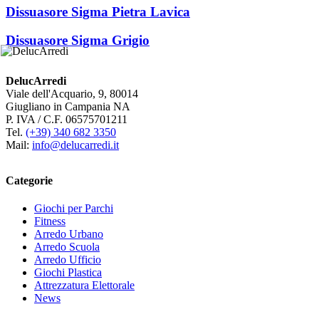
Dissuasore Sigma Pietra Lavica
Dissuasore Sigma Grigio
DelucArredi
Viale dell'Acquario, 9, 80014
Giugliano in Campania NA
P. IVA / C.F. 06575701211
Tel.
(+39) 340 682 3350
Mail:
info@delucarredi.it
Categorie
Giochi per Parchi
Fitness
Arredo Urbano
Arredo Scuola
Arredo Ufficio
Giochi Plastica
Attrezzatura Elettorale
News