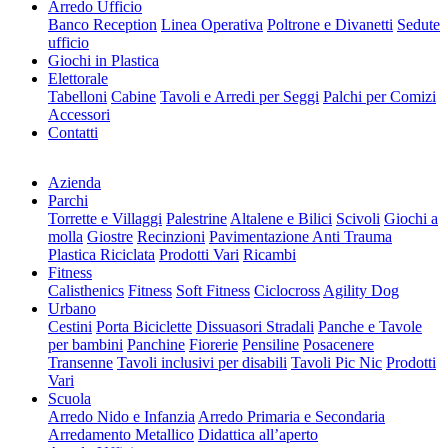
Arredo Ufficio
Banco Reception
Linea Operativa
Poltrone e Divanetti
Sedute
ufficio
Giochi in Plastica
Elettorale
Tabelloni
Cabine
Tavoli e Arredi per Seggi
Palchi per Comizi
Accessori
Contatti
Azienda
Parchi
Torrette e Villaggi
Palestrine
Altalene e Bilici
Scivoli
Giochi a
molla
Giostre
Recinzioni
Pavimentazione Anti Trauma
Plastica Riciclata
Prodotti Vari
Ricambi
Fitness
Calisthenics
Fitness
Soft Fitness
Ciclocross
Agility Dog
Urbano
Cestini
Porta Biciclette
Dissuasori Stradali
Panche e Tavole
per bambini
Panchine
Fiorerie
Pensiline
Posacenere
Transenne
Tavoli inclusivi per disabili
Tavoli Pic Nic
Prodotti
Vari
Scuola
Arredo Nido e Infanzia
Arredo Primaria e Secondaria
Arredamento Metallico
Didattica all’aperto