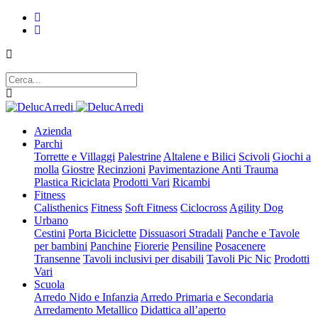
Azienda
Parchi
Torrette e Villaggi
Palestrine
Altalene e Bilici
Scivoli
Giochi a
molla
Giostre
Recinzioni
Pavimentazione Anti Trauma
Plastica Riciclata
Prodotti Vari
Ricambi
Fitness
Calisthenics
Fitness
Soft Fitness
Ciclocross
Agility Dog
Urbano
Cestini
Porta Biciclette
Dissuasori Stradali
Panche e Tavole
per bambini
Panchine
Fiorerie
Pensiline
Posacenere
Transenne
Tavoli inclusivi per disabili
Tavoli Pic Nic
Prodotti
Vari
Scuola
Arredo Nido e Infanzia
Arredo Primaria e Secondaria
Arredamento Metallico
Didattica all’aperto