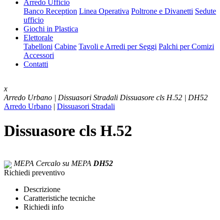
Arredo Ufficio
Banco Reception
Linea Operativa
Poltrone e Divanetti
Sedute
ufficio
Giochi in Plastica
Elettorale
Tabelloni
Cabine
Tavoli e Arredi per Seggi
Palchi per Comizi
Accessori
Contatti
x
Arredo Urbano | Dissuasori Stradali
Dissuasore cls H.52 | DH52
Arredo Urbano
|
Dissuasori Stradali
Dissuasore cls H.52
MEPA
Cercalo su MEPA
DH52
Richiedi preventivo
Descrizione
Caratteristiche tecniche
Richiedi info