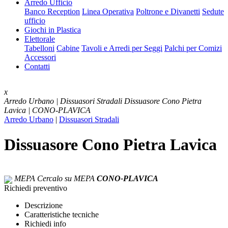
Arredo Ufficio
Banco Reception
Linea Operativa
Poltrone e Divanetti
Sedute
ufficio
Giochi in Plastica
Elettorale
Tabelloni
Cabine
Tavoli e Arredi per Seggi
Palchi per Comizi
Accessori
Contatti
x
Arredo Urbano | Dissuasori Stradali
Dissuasore Cono Pietra
Lavica | CONO-PLAVICA
Arredo Urbano
|
Dissuasori Stradali
Dissuasore Cono Pietra Lavica
MEPA
Cercalo su MEPA
CONO-PLAVICA
Richiedi preventivo
Descrizione
Caratteristiche tecniche
Richiedi info