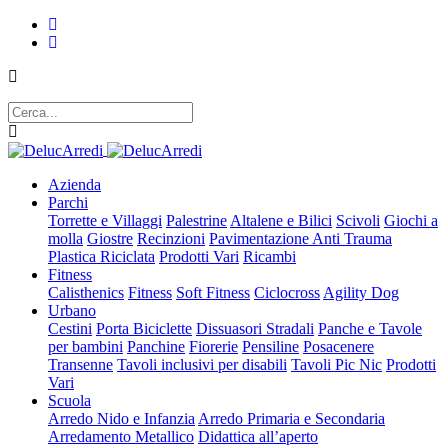
Azienda
Parchi
Torrette e Villaggi
Palestrine
Altalene e Bilici
Scivoli
Giochi a
molla
Giostre
Recinzioni
Pavimentazione Anti Trauma
Plastica Riciclata
Prodotti Vari
Ricambi
Fitness
Calisthenics
Fitness
Soft Fitness
Ciclocross
Agility Dog
Urbano
Cestini
Porta Biciclette
Dissuasori Stradali
Panche e Tavole
per bambini
Panchine
Fiorerie
Pensiline
Posacenere
Transenne
Tavoli inclusivi per disabili
Tavoli Pic Nic
Prodotti
Vari
Scuola
Arredo Nido e Infanzia
Arredo Primaria e Secondaria
Arredamento Metallico
Didattica all’aperto