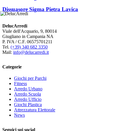
Dissuasore Sigma Pietra Lavica
DelucArredi
Viale dell'Acquario, 9, 80014
Giugliano in Campania NA
P. IVA / C.F. 06575701211
Tel.
(+39) 340 682 3350
Mail:
info@delucarredi.it
Categorie
Giochi per Parchi
Fitness
Arredo Urbano
Arredo Scuola
Arredo Ufficio
Giochi Plastica
Attrezzatura Elettorale
News
Seguici sui social