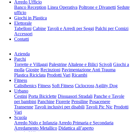
Arredo Ufficio
Banco Reception
Linea Operativa
Poltrone e Divanetti
Sedute
ufficio
Giochi in Plastica
Elettorale
Tabelloni
Cabine
Tavoli e Arredi per Seggi
Palchi per Comizi
Accessori
Contatti
Azienda
Parchi
Torrette e Villaggi
Palestrine
Altalene e Bilici
Scivoli
Giochi a
molla
Giostre
Recinzioni
Pavimentazione Anti Trauma
Plastica Riciclata
Prodotti Vari
Ricambi
Fitness
Calisthenics
Fitness
Soft Fitness
Ciclocross
Agility Dog
Urbano
Cestini
Porta Biciclette
Dissuasori Stradali
Panche e Tavole
per bambini
Panchine
Fiorerie
Pensiline
Posacenere
Transenne
Tavoli inclusivi per disabili
Tavoli Pic Nic
Prodotti
Vari
Scuola
Arredo Nido e Infanzia
Arredo Primaria e Secondaria
Arredamento Metallico
Didattica all’aperto