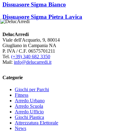
Dissuasore Sigma Bianco
Dissuasore Sigma Pietra Lavica
DelucArredi
Viale dell'Acquario, 9, 80014
Giugliano in Campania NA
P. IVA / C.F. 06575701211
Tel.
(+39) 340 682 3350
Mail:
info@delucarredi.it
Categorie
Giochi per Parchi
Fitness
Arredo Urbano
Arredo Scuola
Arredo Ufficio
Giochi Plastica
Attrezzatura Elettorale
News