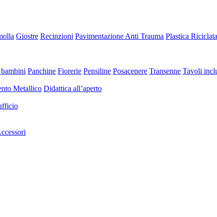
molla
Giostre
Recinzioni
Pavimentazione Anti Trauma
Plastica Riciclat
 bambini
Panchine
Fiorerie
Pensiline
Posacenere
Transenne
Tavoli inclu
nto Metallico
Didattica all’aperto
fficio
ccessori