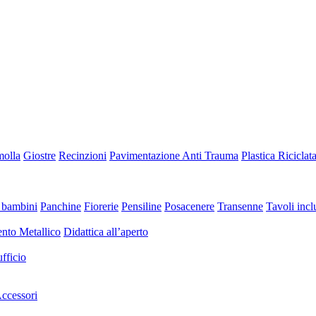
molla
Giostre
Recinzioni
Pavimentazione Anti Trauma
Plastica Riciclat
 bambini
Panchine
Fiorerie
Pensiline
Posacenere
Transenne
Tavoli inclu
nto Metallico
Didattica all’aperto
fficio
ccessori