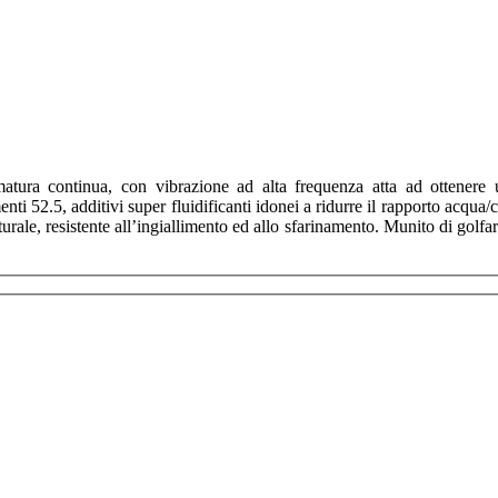
matura continua, con vibrazione ad alta frequenza atta ad ottenere 
i 52.5, additivi super fluidificanti idonei a ridurre il rapporto acqua/c
turale, resistente all’ingiallimento ed allo sfarinamento. Munito di golf