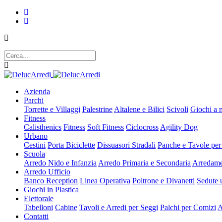
Azienda
Parchi
Torrette e Villaggi
Palestrine
Altalene e Bilici
Scivoli
Giochi a 
Fitness
Calisthenics
Fitness
Soft Fitness
Ciclocross
Agility Dog
Urbano
Cestini
Porta Biciclette
Dissuasori Stradali
Panche e Tavole per
Scuola
Arredo Nido e Infanzia
Arredo Primaria e Secondaria
Arredame
Arredo Ufficio
Banco Reception
Linea Operativa
Poltrone e Divanetti
Sedute u
Giochi in Plastica
Elettorale
Tabelloni
Cabine
Tavoli e Arredi per Seggi
Palchi per Comizi
A
Contatti