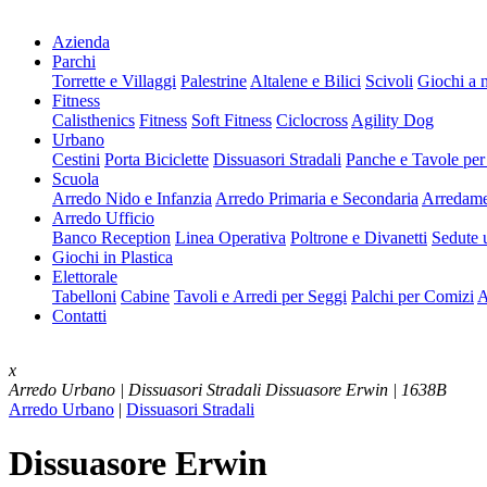
Azienda
Parchi
Torrette e Villaggi
Palestrine
Altalene e Bilici
Scivoli
Giochi a 
Fitness
Calisthenics
Fitness
Soft Fitness
Ciclocross
Agility Dog
Urbano
Cestini
Porta Biciclette
Dissuasori Stradali
Panche e Tavole per
Scuola
Arredo Nido e Infanzia
Arredo Primaria e Secondaria
Arredame
Arredo Ufficio
Banco Reception
Linea Operativa
Poltrone e Divanetti
Sedute u
Giochi in Plastica
Elettorale
Tabelloni
Cabine
Tavoli e Arredi per Seggi
Palchi per Comizi
A
Contatti
x
Arredo Urbano | Dissuasori Stradali
Dissuasore Erwin | 1638B
Arredo Urbano
|
Dissuasori Stradali
Dissuasore Erwin