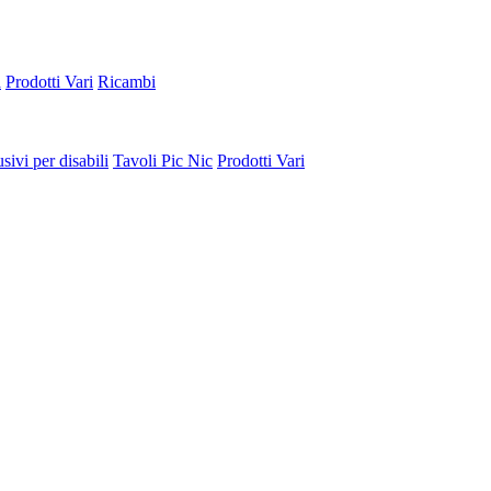
a
Prodotti Vari
Ricambi
sivi per disabili
Tavoli Pic Nic
Prodotti Vari