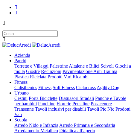
Azienda
Parchi
Torrette e Villaggi
Palestrine
Altalene e Bilici
Scivoli
Giochi a
molla
Giostre
Recinzioni
Pavimentazione Anti Trauma
Plastica Riciclata
Prodotti Vari
Ricambi
Fitness
Calisthenics
Fitness
Soft Fitness
Ciclocross
Agility Dog
Urbano
Cestini
Porta Biciclette
Dissuasori Stradali
Panche e Tavole
per bambini
Panchine
Fiorerie
Pensiline
Posacenere
Transenne
Tavoli inclusivi per disabili
Tavoli Pic Nic
Prodotti
Vari
Scuola
Arredo Nido e Infanzia
Arredo Primaria e Secondaria
Arredamento Metallico
Didattica all’aperto