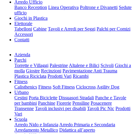
Arredo Ufficio
Banco Reception
Linea Operativa
Poltrone e Divanetti
Sedute
ufficio
Giochi in Plastica
Elettorale
Tabelloni
Cabine
Tavoli e Arredi per Seggi
Palchi per Comizi
Accessori
Contatti
Azienda
Parchi
Torrette e Villaggi
Palestrine
Altalene e Bilici
Scivoli
Giochi a
molla
Giostre
Recinzioni
Pavimentazione Anti Trauma
Plastica Riciclata
Prodotti Vari
Ricambi
Fitness
Calisthenics
Fitness
Soft Fitness
Ciclocross
Agility Dog
Urbano
Cestini
Porta Biciclette
Dissuasori Stradali
Panche e Tavole
per bambini
Panchine
Fiorerie
Pensiline
Posacenere
Transenne
Tavoli inclusivi per disabili
Tavoli Pic Nic
Prodotti
Vari
Scuola
Arredo Nido e Infanzia
Arredo Primaria e Secondaria
Arredamento Metallico
Didattica all’aperto