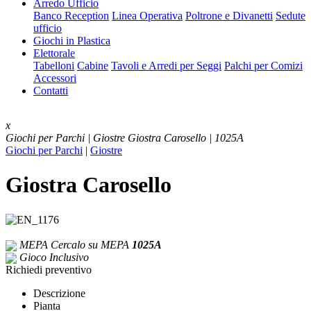
Arredo Ufficio
Banco Reception
Linea Operativa
Poltrone e Divanetti
Sedute
ufficio
Giochi in Plastica
Elettorale
Tabelloni
Cabine
Tavoli e Arredi per Seggi
Palchi per Comizi
Accessori
Contatti
x
Giochi per Parchi | Giostre
Giostra Carosello | 1025A
Giochi per Parchi
|
Giostre
Giostra Carosello
MEPA
Cercalo su MEPA
1025A
Gioco Inclusivo
Richiedi preventivo
Descrizione
Pianta