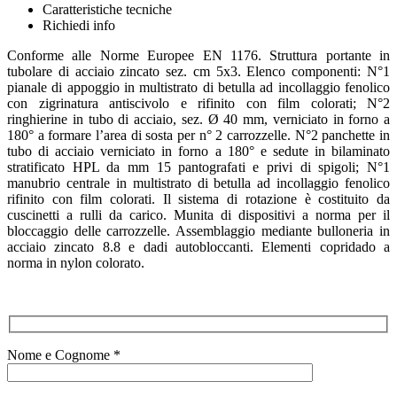
Caratteristiche tecniche
Richiedi info
Conforme alle Norme Europee EN 1176. Struttura portante in
tubolare di acciaio zincato sez. cm 5x3. Elenco componenti: N°1
pianale di appoggio in multistrato di betulla ad incollaggio fenolico
con zigrinatura antiscivolo e rifinito con film colorati; N°2
ringhierine in tubo di acciaio, sez. Ø 40 mm, verniciato in forno a
180° a formare l’area di sosta per n° 2 carrozzelle. N°2 panchette in
tubo di acciaio verniciato in forno a 180° e sedute in bilaminato
stratificato HPL da mm 15 pantografati e privi di spigoli; N°1
manubrio centrale in multistrato di betulla ad incollaggio fenolico
rifinito con film colorati. Il sistema di rotazione è costituito da
cuscinetti a rulli da carico. Munita di dispositivi a norma per il
bloccaggio delle carrozzelle. Assemblaggio mediante bulloneria in
acciaio zincato 8.8 e dadi autobloccanti. Elementi copridado a
norma in nylon colorato.
Nome e Cognome *