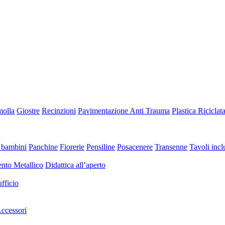
molla
Giostre
Recinzioni
Pavimentazione Anti Trauma
Plastica Riciclat
 bambini
Panchine
Fiorerie
Pensiline
Posacenere
Transenne
Tavoli inclu
nto Metallico
Didattica all’aperto
fficio
ccessori