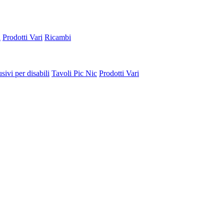
a
Prodotti Vari
Ricambi
sivi per disabili
Tavoli Pic Nic
Prodotti Vari