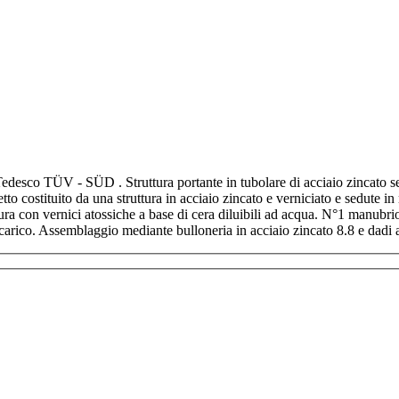
Tedesco TÜV - SÜD . Struttura portante in tubolare di acciaio zincato 
netto costituito da una struttura in acciaio zincato e verniciato e sedute
ra con vernici atossiche a base di cera diluibili ad acqua. N°1 manubrio c
i da carico. Assemblaggio mediante bulloneria in acciaio zincato 8.8 e da