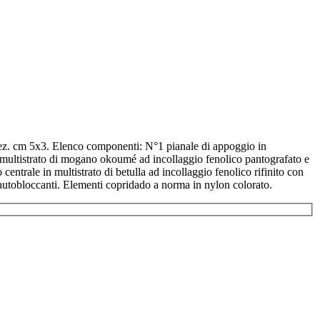
sez. cm 5x3. Elenco componenti: N°1 pianale di appoggio in
 in multistrato di mogano okoumé ad incollaggio fenolico pantografato e
entrale in multistrato di betulla ad incollaggio fenolico rifinito con
di autobloccanti. Elementi copridado a norma in nylon colorato.