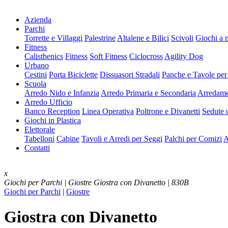
Azienda
Parchi
Torrette e Villaggi
Palestrine
Altalene e Bilici
Scivoli
Giochi a 
Fitness
Calisthenics
Fitness
Soft Fitness
Ciclocross
Agility Dog
Urbano
Cestini
Porta Biciclette
Dissuasori Stradali
Panche e Tavole per
Scuola
Arredo Nido e Infanzia
Arredo Primaria e Secondaria
Arredame
Arredo Ufficio
Banco Reception
Linea Operativa
Poltrone e Divanetti
Sedute u
Giochi in Plastica
Elettorale
Tabelloni
Cabine
Tavoli e Arredi per Seggi
Palchi per Comizi
A
Contatti
x
Giochi per Parchi | Giostre
Giostra con Divanetto | 830B
Giochi per Parchi
|
Giostre
Giostra con Divanetto