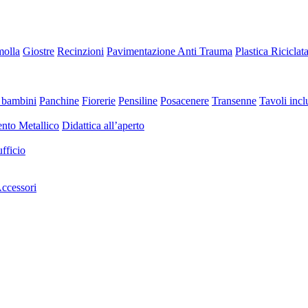
molla
Giostre
Recinzioni
Pavimentazione Anti Trauma
Plastica Riciclat
 bambini
Panchine
Fiorerie
Pensiline
Posacenere
Transenne
Tavoli inclu
nto Metallico
Didattica all’aperto
fficio
ccessori