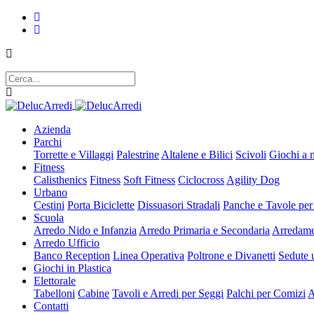
Azienda
Parchi
Torrette e Villaggi
Palestrine
Altalene e Bilici
Scivoli
Giochi a 
Fitness
Calisthenics
Fitness
Soft Fitness
Ciclocross
Agility Dog
Urbano
Cestini
Porta Biciclette
Dissuasori Stradali
Panche e Tavole per
Scuola
Arredo Nido e Infanzia
Arredo Primaria e Secondaria
Arredame
Arredo Ufficio
Banco Reception
Linea Operativa
Poltrone e Divanetti
Sedute u
Giochi in Plastica
Elettorale
Tabelloni
Cabine
Tavoli e Arredi per Seggi
Palchi per Comizi
A
Contatti