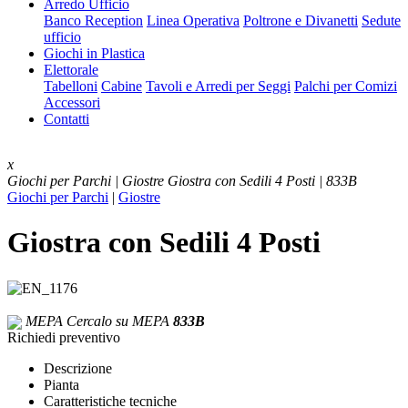
Arredo Ufficio
Banco Reception
Linea Operativa
Poltrone e Divanetti
Sedute
ufficio
Giochi in Plastica
Elettorale
Tabelloni
Cabine
Tavoli e Arredi per Seggi
Palchi per Comizi
Accessori
Contatti
x
Giochi per Parchi | Giostre
Giostra con Sedili 4 Posti | 833B
Giochi per Parchi
|
Giostre
Giostra con Sedili 4 Posti
MEPA
Cercalo su MEPA
833B
Richiedi preventivo
Descrizione
Pianta
Caratteristiche tecniche