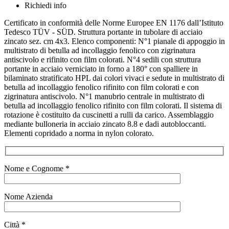
Richiedi info
Certificato in conformità delle Norme Europee EN 1176 dall’Istituto
Tedesco TÜV - SÜD. Struttura portante in tubolare di acciaio
zincato sez. cm 4x3. Elenco componenti: N°1 pianale di appoggio in
multistrato di betulla ad incollaggio fenolico con zigrinatura
antiscivolo e rifinito con film colorati. N°4 sedili con struttura
portante in acciaio verniciato in forno a 180° con spalliere in
bilaminato stratificato HPL dai colori vivaci e sedute in multistrato di
betulla ad incollaggio fenolico rifinito con film colorati e con
zigrinatura antiscivolo. N°1 manubrio centrale in multistrato di
betulla ad incollaggio fenolico rifinito con film colorati. Il sistema di
rotazione è costituito da cuscinetti a rulli da carico. Assemblaggio
mediante bulloneria in acciaio zincato 8.8 e dadi autobloccanti.
Elementi copridado a norma in nylon colorato.
Nome e Cognome *
Nome Azienda
Città *