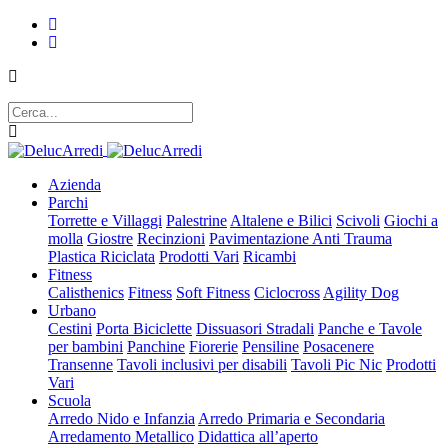
Azienda
Parchi
Torrette e Villaggi
Palestrine
Altalene e Bilici
Scivoli
Giochi a
molla
Giostre
Recinzioni
Pavimentazione Anti Trauma
Plastica Riciclata
Prodotti Vari
Ricambi
Fitness
Calisthenics
Fitness
Soft Fitness
Ciclocross
Agility Dog
Urbano
Cestini
Porta Biciclette
Dissuasori Stradali
Panche e Tavole
per bambini
Panchine
Fiorerie
Pensiline
Posacenere
Transenne
Tavoli inclusivi per disabili
Tavoli Pic Nic
Prodotti
Vari
Scuola
Arredo Nido e Infanzia
Arredo Primaria e Secondaria
Arredamento Metallico
Didattica all’aperto