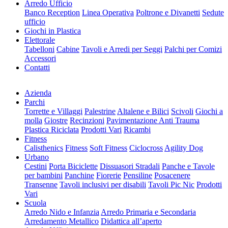
Arredo Ufficio
Banco Reception
Linea Operativa
Poltrone e Divanetti
Sedute
ufficio
Giochi in Plastica
Elettorale
Tabelloni
Cabine
Tavoli e Arredi per Seggi
Palchi per Comizi
Accessori
Contatti
Azienda
Parchi
Torrette e Villaggi
Palestrine
Altalene e Bilici
Scivoli
Giochi a
molla
Giostre
Recinzioni
Pavimentazione Anti Trauma
Plastica Riciclata
Prodotti Vari
Ricambi
Fitness
Calisthenics
Fitness
Soft Fitness
Ciclocross
Agility Dog
Urbano
Cestini
Porta Biciclette
Dissuasori Stradali
Panche e Tavole
per bambini
Panchine
Fiorerie
Pensiline
Posacenere
Transenne
Tavoli inclusivi per disabili
Tavoli Pic Nic
Prodotti
Vari
Scuola
Arredo Nido e Infanzia
Arredo Primaria e Secondaria
Arredamento Metallico
Didattica all’aperto