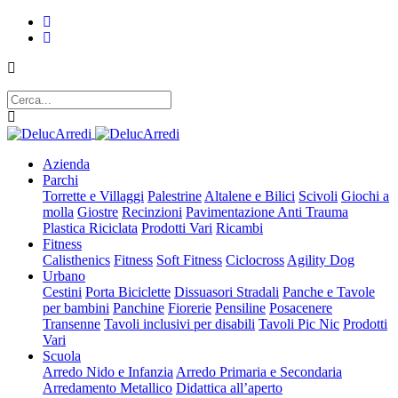
Azienda
Parchi
Torrette e Villaggi
Palestrine
Altalene e Bilici
Scivoli
Giochi a
molla
Giostre
Recinzioni
Pavimentazione Anti Trauma
Plastica Riciclata
Prodotti Vari
Ricambi
Fitness
Calisthenics
Fitness
Soft Fitness
Ciclocross
Agility Dog
Urbano
Cestini
Porta Biciclette
Dissuasori Stradali
Panche e Tavole
per bambini
Panchine
Fiorerie
Pensiline
Posacenere
Transenne
Tavoli inclusivi per disabili
Tavoli Pic Nic
Prodotti
Vari
Scuola
Arredo Nido e Infanzia
Arredo Primaria e Secondaria
Arredamento Metallico
Didattica all’aperto