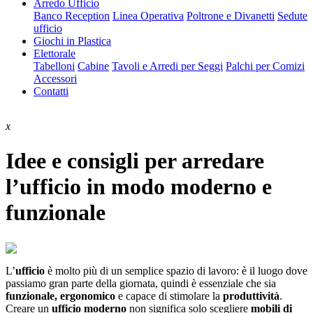
Arredo Ufficio
Banco Reception
Linea Operativa
Poltrone e Divanetti
Sedute
ufficio
Giochi in Plastica
Elettorale
Tabelloni
Cabine
Tavoli e Arredi per Seggi
Palchi per Comizi
Accessori
Contatti
x
Idee e consigli per arredare
l’ufficio in modo moderno e
funzionale
L’
ufficio
è molto più di un semplice spazio di lavoro: è il luogo dove
passiamo gran parte della giornata, quindi è essenziale che sia
funzionale, ergonomico
e capace di stimolare la
produttività
.
Creare un
ufficio moderno
non significa solo scegliere
mobili di