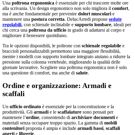
Una
poltrona ergonomica
è essenziale per chi trascorre molte ore
alla scrivania. Un design ergonomico non solo migliora il
comfort
,
ma è anche fondamentale per prevenire
dolori muscolari
e
mantenere una
postura corretta
. DelucArredi propone
sedute
regolabili
, con schienale inclinabile e
supporto lombare
, ideali per
chi cerca una
poltrona da ufficio
in grado di adattarsi al corpo e
migliorare il benessere quotidiano.
Tra le opzioni disponibili, le poltrone con
schienale regolabile
e
braccioli personalizzabili permettono una maggiore flessibilità,
mentre i modelli con supporto lombare integrato aiutano a ridurre la
pressione sulla colonna vertebrale, migliorando la qualità delle
giornate lavorative. Scegliere una poltrona ergonomica non è solo
una questione di comfort, ma anche di
salute
.
Ordine e organizzazione: Armadi e
scaffali
Un
ufficio ordinato
è essenziale per la concentrazione e la
produttività. Gli
armadi
e le
scaffalature
sono pensati per
mantenere l’
ordine
, consentendo di
archiviare documenti
e
materiali senza occupare troppo spazio. La gamma di
mobili
contenitori
proposta è ampia e include
armadi bassi
,
scaffali
aperti
e
librerie
.