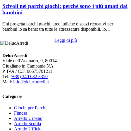
Scivoli nei parchi giochi: perché sono i più amati dai
bambini
Chi progetta parchi giochi, aree ludiche o spazi ricreativi per
bambini lo sa bene: tra tutte le attrezzature disponibili, lo…
Leggi di più
DelucArredi
Viale dell'Acquario, 9, 80014
Giugliano in Campania NA
P. IVA / C.F. 06575701211
Tel.
(+39) 340 682 3350
Mail:
info@delucarredi.it
Categorie
Giochi per Parchi
Fitness
Arredo Urbano
Arredo Scuola
Arredo Ufficio