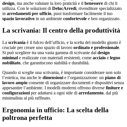
design
, ma anche valutare la loro praticità e il
benessere
di chi li
utilizza. Con le soluzioni di
DelucArredi
, rivenditore specializzato
in
arredamenti per ufficio
, puoi trasformare facilmente il tuo
spazio lavorativo
in un ambiente
confortevole
e ben organizzato.
La scrivania: Il centro della produttività
La
scrivania
è il fulcro dell’ufficio, e la scelta del modello giusto è
cruciale per creare uno spazio di lavoro
ordinato e professionale
.
Si può scegliere tra una vasta gamma di scrivanie dal
design
minimal
e realizzate con materiali resistenti, come
acciaio
e
legno
nobilitato
, che garantiscono stabilità e durabilità.
Quando si sceglie una scrivania, è importante considerare non solo
l’estetica, ma anche le
dimensioni
e l’organizzazione: un
piano di
lavoro ampio
consente di organizzare documenti e dispositivi senza
appesantire l’ambiente. I modelli moderni offrono diverse
finiture e
configurazioni
per adattarsi a ogni stile di
arredamento
, dal più
minimalista al più raffinato.
Ergonomia in ufficio: La scelta della
poltrona perfetta