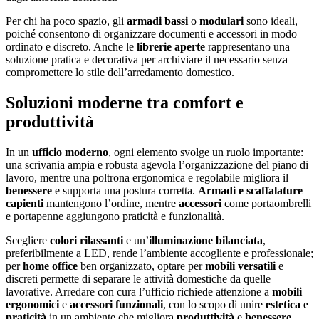
Per chi ha poco spazio, gli
armadi bassi
o
modulari
sono ideali,
poiché consentono di organizzare documenti e accessori in modo
ordinato e discreto. Anche le
librerie aperte
rappresentano una
soluzione pratica e decorativa per archiviare il necessario senza
compromettere lo stile dell’arredamento domestico.
Soluzioni moderne tra comfort e
produttività
In un
ufficio moderno
, ogni elemento svolge un ruolo importante:
una scrivania ampia e robusta agevola l’organizzazione del piano di
lavoro, mentre una poltrona ergonomica e regolabile migliora il
benessere
e supporta una postura corretta.
Armadi e scaffalature
capienti
mantengono l’ordine, mentre
accessori
come portaombrelli
e portapenne aggiungono praticità e funzionalità.
Scegliere
colori rilassanti
e un’
illuminazione bilanciata
,
preferibilmente a LED, rende l’ambiente accogliente e professionale;
per
home office
ben organizzato, optare per
mobili versatili
e
discreti permette di separare le attività domestiche da quelle
lavorative. Arredare con cura l’ufficio richiede attenzione a
mobili
ergonomici
e
accessori funzionali
, con lo scopo di unire
estetica e
praticità
in un ambiente che migliora
produttività
e
benessere
.