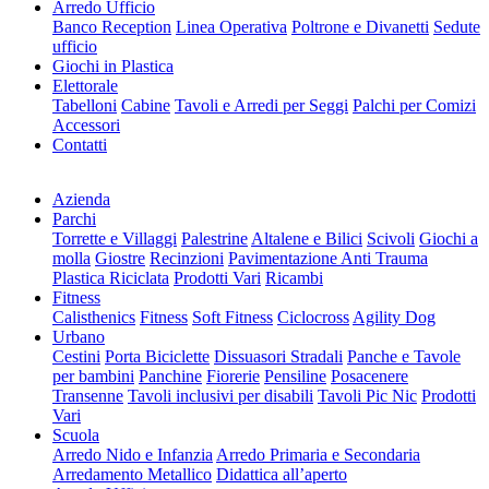
Arredo Ufficio
Banco Reception
Linea Operativa
Poltrone e Divanetti
Sedute
ufficio
Giochi in Plastica
Elettorale
Tabelloni
Cabine
Tavoli e Arredi per Seggi
Palchi per Comizi
Accessori
Contatti
Azienda
Parchi
Torrette e Villaggi
Palestrine
Altalene e Bilici
Scivoli
Giochi a
molla
Giostre
Recinzioni
Pavimentazione Anti Trauma
Plastica Riciclata
Prodotti Vari
Ricambi
Fitness
Calisthenics
Fitness
Soft Fitness
Ciclocross
Agility Dog
Urbano
Cestini
Porta Biciclette
Dissuasori Stradali
Panche e Tavole
per bambini
Panchine
Fiorerie
Pensiline
Posacenere
Transenne
Tavoli inclusivi per disabili
Tavoli Pic Nic
Prodotti
Vari
Scuola
Arredo Nido e Infanzia
Arredo Primaria e Secondaria
Arredamento Metallico
Didattica all’aperto