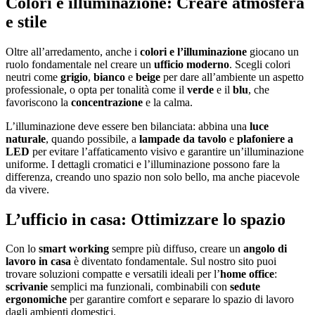
Colori e illuminazione: Creare atmosfera
e stile
Oltre all’arredamento, anche i
colori e l’illuminazione
giocano un
ruolo fondamentale nel creare un
ufficio moderno
. Scegli colori
neutri come
grigio
,
bianco
e
beige
per dare all’ambiente un aspetto
professionale, o opta per tonalità come il
verde
e il
blu
, che
favoriscono la
concentrazione
e la calma.
L’illuminazione deve essere ben bilanciata: abbina una
luce
naturale
, quando possibile, a
lampade da tavolo
e
plafoniere a
LED
per evitare l’affaticamento visivo e garantire un’illuminazione
uniforme. I dettagli cromatici e l’illuminazione possono fare la
differenza, creando uno spazio non solo bello, ma anche piacevole
da vivere.
L’ufficio in casa: Ottimizzare lo spazio
Con lo
smart working
sempre più diffuso, creare un
angolo di
lavoro in casa
è diventato fondamentale. Sul nostro sito puoi
trovare soluzioni compatte e versatili ideali per l’
home office
:
scrivanie
semplici ma funzionali, combinabili con
sedute
ergonomiche
per garantire comfort e separare lo spazio di lavoro
dagli ambienti domestici.